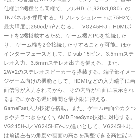
仕様は2機種とも同様で、フルHD（1,920×1,080）の
TNパネルを採用する。リフレッシュレートは75Hzで、
2
最大輝度は250cd/m
となる。「VG245H-J」HDMIポ
ートを2機搭載するため、ゲーム機とPCを接続した
り、 ゲーム機を2台接続したりすることが可能。ほか
インターフェースとして、D-sub 15ピン、3.5mmステ
レオ入力、3.5mmステレオ出力を備える。また、
2W×2のステレオスピーカーを搭載する。端子部イメー
ジゲーム向けの機能として、HDMIなどの入力端子に画
面信号が入力されてから、 その内容が画面に表示され
るまでにかかる遅延時間を最小限に抑える、
GameFast入力技術を搭載。また、ゲーム画面のカクつ
きやチラつきをなくすAMD FreeSync技術に対応する。
VG245H-J／VG245HEY-Jの違いとして、VG245H-Jに
は前後左右の角度や画面の高さを調整できる高性能ス