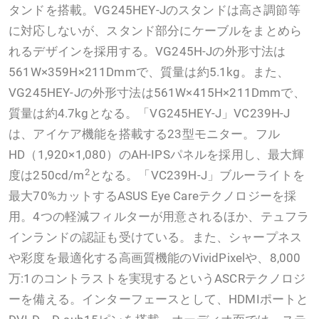
タンドを搭載。VG245HEY-Jのスタンドは高さ調節等
に対応しないが、スタンド部分にケーブルをまとめら
れるデザインを採用する。VG245H-Jの外形寸法は
561W×359H×211Dmmで、質量は約5.1kg。また、
VG245HEY-Jの外形寸法は561W×415H×211Dmmで、
質量は約4.7kgとなる。「VG245HEY-J」VC239H-J
は、アイケア機能を搭載する23型モニター。フル
HD（1,920×1,080）のAH-IPSパネルを採用し、最大輝
2
度は250cd/m
となる。「VC239H-J」ブルーライトを
最大70%カットするASUS Eye Careテクノロジーを採
用。4つの軽減フィルターが用意されるほか、テュフラ
インランドの認証も受けている。また、シャープネス
や彩度を最適化する高画質機能のVividPixelや、8,000
万:1のコントラストを実現するというASCRテクノロジ
ーを備える。インターフェースとして、HDMIポートと