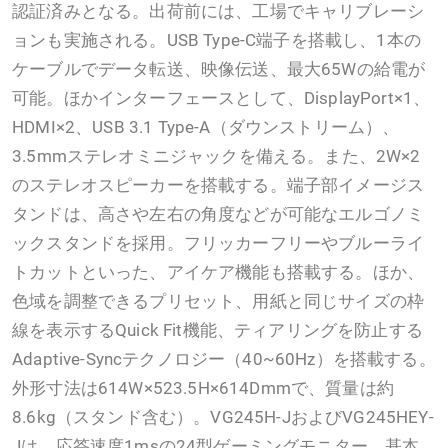
認証済みとなる。出荷前には、工場でキャリブレーシ
ョンも実施される。USB Type-C端子を搭載し、1本の
ケーブルでデータ転送、映像伝送、最大65Wの給電が
可能。ほかインターフェースとして、DisplayPort×1、
HDMI×2、USB 3.1 Type-A（ダウンストリーム）、
3.5mmステレオミニジャックを備える。また、2W×2
のステレオスピーカーを搭載する。端子部イメージス
タンドは、高さや左右の角度などが可能なエルゴノミ
ックスタンドを採用。フリッカーフリーやブルーライ
トカットといった、アイケア機能も搭載する。ほか、
色域を調整できるプリセット、用紙と同じサイズの枠
線を表示するQuick Fit機能、ティアリングを防止する
Adaptive-Syncテクノロジー（40~60Hz）を搭載する。
外形寸法は614W×523.5H×614Dmmで、質量は約
8.6kg（スタンド含む）。VG245H-JおよびVG245HEY-
Jは、応答速度1msの24型ゲーミングモニター。基本