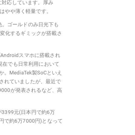
電に対応しています。厚み
してはやや薄く軽量です。
色。ゴールドのみ日光下も
に変化するギミックが搭載さ
ップAndroidスマホに搭載され
です。現在でも日常利用において
ediaTek製SoCといえ
されていましたが、最近で
ity 9000が発表されるなど、高
3399元(日本円で約6万
本円で約6万7000円)となって