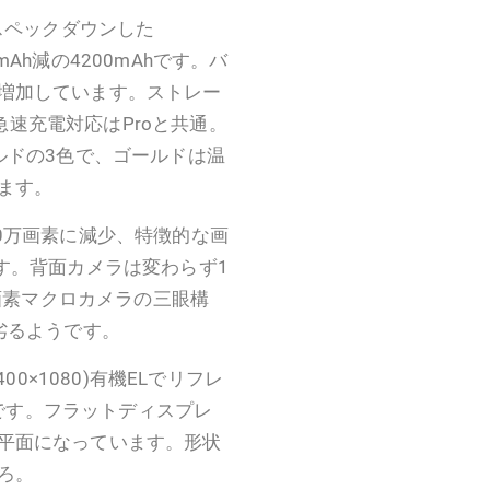
ややスペックダウンした
0mAh減の4200mAhです。バ
増加しています。ストレー
W急速充電対応はProと共通。
ルドの3色で、ゴールドは温
ます。
0万画素に減少、特徴的な画
す。背面カメラは変わらず1
万画素マクロカメラの三眼構
劣るようです。
00×1080)有機ELでリフレ
応です。フラットディスプレ
平面になっています。形状
ろ。