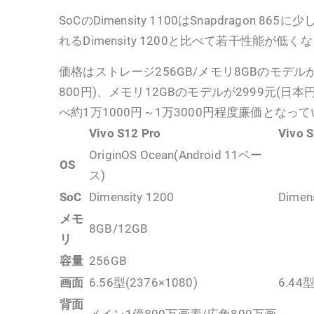
SoCのDimensity 1100はSnapdragon 8
れるDimensity 1200と比べて若干性能が低
価格はストレージ256GB/メモリ8GBのモデルが
800円)、メモリ12GBのモデルが2999元(日本円
べ約1万1000円～1万3000円程度廉価となっ
Vivo S12 Pro
Vivo 
OriginOS Ocean(Android 11ベー
OS
ス)
SoC
Dimensity 1200
Dimen
メモ
8GB/12GB
リ
容量
256GB
画面
6.56型(2376×1080)
6.44型
背面
メイン1億800万画素/広角800万画