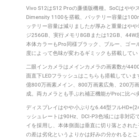
Vivo S12はS12 Proの廉価版機種。SoCは
Dimensity 1100を搭載、バッテリー容量は10
ッテリー容量は減りましたが厚みと重量はやや
ジ256GB、実行メモリ8GBまたは12GB、44
本体カラーもPro同様ブラック、ブルー、ゴー
度によって色味が変わるギミックも搭載してい
二眼インカメラはメインカメラの画素数が440
面直下LEDフラッシュはこちらも搭載していま
億800万画素メイン、800万画素広角、200
成。両カメラとも手ぶれ補正機能がProに比べ
ディスプレイはやや小ぶりな6.44型フルHD+(24
ッシュレートは90Hz、DCI-P3色域には非対
イを採用し、本体側面は垂直に切り落とされた
の差は劣化というよりかは好みの分かれるとこ