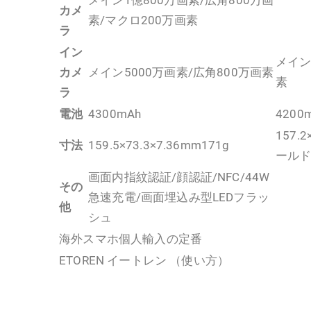
カメ
素/マクロ200万画素
ラ
イン
メイン
カメ
メイン5000万画素/広角800万画素
素
ラ
電池
4300mAh
4200
157.2
寸法
159.5×73.3×7.36mm171g
ールド)
画面内指紋認証/顔認証/NFC/44W
その
急速充電/画面埋込み型LEDフラッ
他
シュ
海外スマホ個人輸入の定番
ETOREN イートレン （使い方）