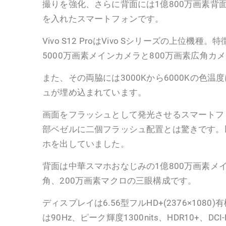
撮りを強化、さらに背面には1億800万画素背
を入れたスマートフォンです。
Vivo S12 ProはVivo Sシリーズの上位機
5000万画素メインカメラと800万画素広角カ
また、その両脇には3000Kから6000Kの色温
ュが埋め込まれています。
画面をフラッシュとして発光させるスマートフ
部ベゼルに二個フラッシュ配置とは驚きです。以
ホを出していました。
背面は中華スマホおなじみの1億800万画素メイ
角、200万画素マクロの三眼構成です。
ディスプレイは6.56型フルHD+(2376×108
は90Hz、ピーク輝度1300nits、HDR10+、D