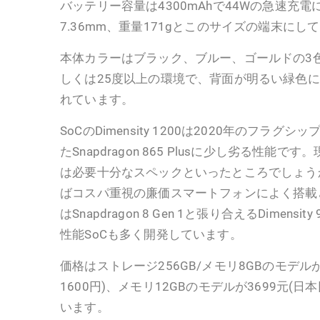
バッテリー容量は4300mAhで44Wの急速充
7.36mm、重量171gとこのサイズの端末に
本体カラーはブラック、ブルー、ゴールドの3
しくは25度以上の環境で、背面が明るい緑色
れています。
SoCのDimensity 1200は2020年のフラグシ
たSnapdragon 865 Plusに少し劣る性能
は必要十分なスペックといったところでしょうか。M
ばコスパ重視の廉価スマートフォンによく搭載
はSnapdragon 8 Gen 1と張り合えるDimens
性能SoCも多く開発しています。
価格はストレージ256GB/メモリ8GBのモデルが
1600円)、メモリ12GBのモデルが3699元(日
います。