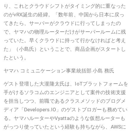
り、これとクラウドシフトがタイミング的に重なった
のがvRX誕生の経緯。「数年前、中国から日本に戻っ
てきたら、サーバーがクラウドに行ってしまったの
で、ヤマハの物理ルーターだけがサーバールームに残
っていた。早くクラウドに持って行かなければと考え
た」（小島氏）ということで、商品企画がスタートし
たという。
ヤマハ コミュニケーション事業統括部 小島 務氏
ゲスト登壇した大瀧隆太氏は、IoTプラットフォームを
手がけるソラコムのエンジニアとして案件の技術支援
を担当しつつ、前職であるクラスメソッドのブログメ
ディア「Developers.IO」のゲストブロガーも務めてい
る。ヤマハルーターやVyattaのような仮想ルーターも
がっつり使っていたという経験も持ちながら、AWSに