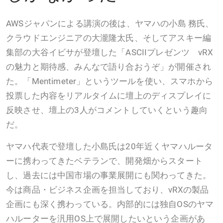
AWSジャパンによる講演の後は、ヤマハの小島 務氏、
クラウドエンジニアの大瀧隆太氏、そしてアスキー編
集部の大谷イビサが登壇した「ASCIIプレゼンツ vRX
の魅力と期待感、みんなで語り合おうぞ」が開催され
た。「Mentimeter」というツールを使い、スマホから
投票した内容をリアルタイムに壇上のディスプレイに
反映させ、壇上の3人がコメントしていくという趣向
だ。
ヤマハ代表で登壇した小島氏は20年近くヤマハルータ
ーに携わってきたベテランで、開発畑からスタート
し、過去には中国市場の事業展開にも関わってきた。
今は商品・ビジネス企画を担当しており、vRXの製品
企画にも深く携わっている。内部的には独自OSのヤマ
ハルーターを汎用OS上で展開したいという企画があ