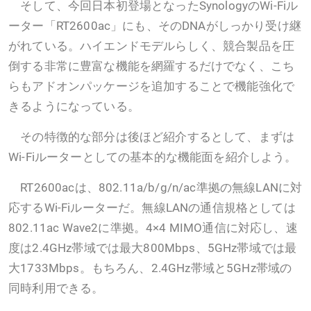
そして、今回日本初登場となったSynologyのWi-Fiル
ーター「RT2600ac」にも、そのDNAがしっかり受け継
がれている。ハイエンドモデルらしく、競合製品を圧
倒する非常に豊富な機能を網羅するだけでなく、こち
らもアドオンパッケージを追加することで機能強化で
きるようになっている。
その特徴的な部分は後ほど紹介するとして、まずは
Wi-Fiルーターとしての基本的な機能面を紹介しよう。
RT2600acは、802.11a/b/g/n/ac準拠の無線LANに対
応するWi-Fiルーターだ。無線LANの通信規格としては
802.11ac Wave2に準拠。4×4 MIMO通信に対応し、速
度は2.4GHz帯域では最大800Mbps、5GHz帯域では最
大1733Mbps。もちろん、2.4GHz帯域と5GHz帯域の
同時利用できる。