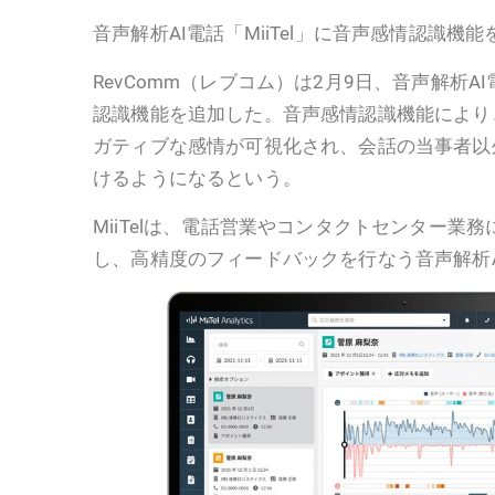
音声解析AI電話「MiiTel」に音声感情認識機能
RevComm（レブコム）は2月9日、音声解析AI電
認識機能を追加した。音声感情認識機能により
ガティブな感情が可視化され、会話の当事者以
けるようになるという。
MiiTelは、電話営業やコンタクトセンター業
し、高精度のフィードバックを行なう音声解析