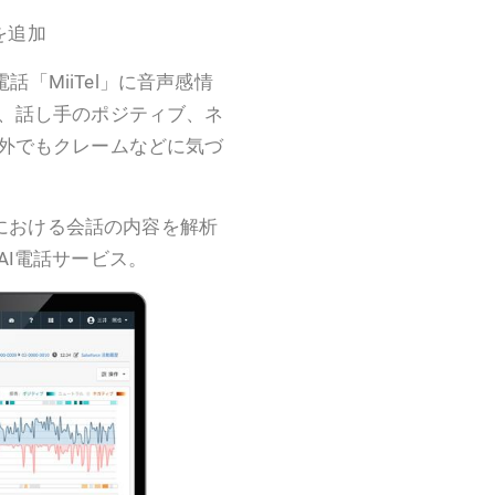
を追加
話「MiiTel」に音声感情
、話し手のポジティブ、ネ
外でもクレームなどに気づ
務における会話の内容を解析
AI電話サービス。