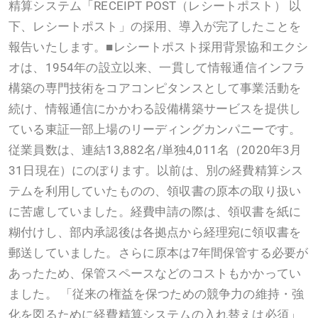
精算システム「RECEIPT POST（レシートポスト） 以
下、レシートポスト」の採用、導入が完了したことを
報告いたします。■レシートポスト採用背景協和エクシ
オは、1954年の設立以来、一貫して情報通信インフラ
構築の専門技術をコアコンピタンスとして事業活動を
続け、情報通信にかかわる設備構築サービスを提供し
ている東証一部上場のリーディングカンパニーです。
従業員数は、連結13,882名/単独4,011名（2020年3月
31日現在）にのぼります。以前は、別の経費精算シス
テムを利用していたものの、領収書の原本の取り扱い
に苦慮していました。経費申請の際は、領収書を紙に
糊付けし、部内承認後は各拠点から経理宛に領収書を
郵送していました。さらに原本は7年間保管する必要が
あったため、保管スペースなどのコストもかかってい
ました。 「従来の権益を保つための競争力の維持・強
化を図るために経費精算システムの入れ替えは必須」