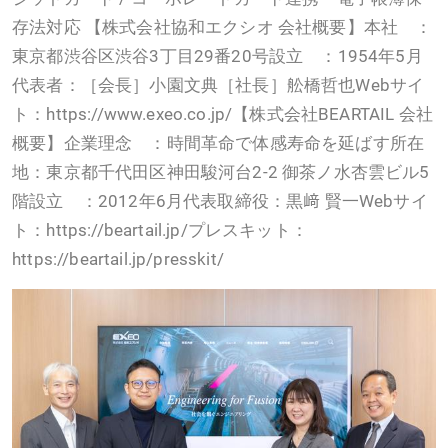
存法対応 【株式会社協和エクシオ 会社概要】本社 ：
東京都渋谷区渋谷3丁目29番20号設立 ：1954年5月
代表者：［会長］小園文典［社長］舩橋哲也Webサイ
ト：https://www.exeo.co.jp/【株式会社BEARTAIL 会社
概要】企業理念 ：時間革命で体感寿命を延ばす所在
地：東京都千代田区神田駿河台2-2 御茶ノ水杏雲ビル5
階設立 ：2012年6月代表取締役：黒﨑 賢一Webサイ
ト：https://beartail.jp/プレスキット：
https://beartail.jp/presskit/