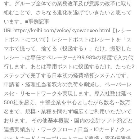
す。グループ全体での業務改革及び意識の改革に取り
組むことで、さらなる進化を遂げていきたいと思って
います。■事例記事
URLhttps://keihi.com/voice/kyowaexeo.html【レシー
トポストについて】レシートポストはレシートを「ス
マホで撮って、捨てる（投函する）」だけ。撮影した
レシートは専任オペレーターが99.98%の精度で入力代
行します。あとは専用ポストに投函するだけ。たった2
ステップで完了する日本初の経費精算システムです。
申請者・経理担当者双方の負荷を削減し、ペーパーレ
ス化・リモートワークを実現します。導入社数は延べ
500社を超え、中堅企業を中心としながら数名～数万
名まで、規模・業種を問わず幅広くご利用いただいて
おります。 その他基本機能・国内の会計ソフト殆どと
連携実績あり・ワークフロー / 日当・ICカード / クレ
ジットカード / コーポレートカード連携・電子帳簿保