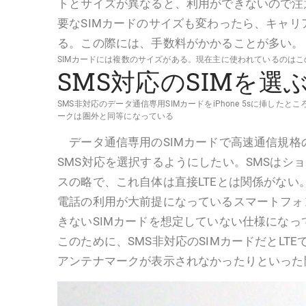
トとサイズが異なると、利用ができないので注
要なSIMカードのサイズも変わったら、キャ
る。この際には、手数料がかかることが多い。
SIMカードには複数のサイズがある。現在主に使われているのはこ
SMS対応のSIMを選
SMS非対応のデータ通信専用SIMカードをiPhone 5sに挿したと
ークは圏外と同等になっている
データ通信専用のSIMカードで高速通信規格の
SMS対応を選択するようにしたい。SMSはシ
スの略で、これ自体は直接LTEとは関係がない
電話の利用が大前提になっているスマートフォ
きないSIMカードを想定していない仕様にな
このために、SMS非対応のSIMカードだとLT
アンテナマークが表示されなかったりといった