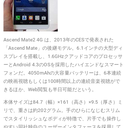
Ascend Mate2 4G は、2013年のCESで発表された
「Ascend Mate」の後継モデル。6.1インチの大型ディ
スプレイを搭載し、1.6GHzクアッドコアのプロセッサ
ーとAndroid 4.3のOSを採用したハイエンドなスマート
フォンだ。4050mAhの大容量バッテリーは、6本連続
の映画視聴もしくは100時間以上の連続音楽視聴がで
きるほか、Web閲覧も半日可能だという。
本体サイズは84.7（幅）×161（高さ）×9.5（厚さ）ミ
リで、重さは約202グラム。手のひらになじむスリム
でスタイリッシュなボディが特徴で、片手でも操作し
やすい同社独自のユーザーインタフェースを採用して