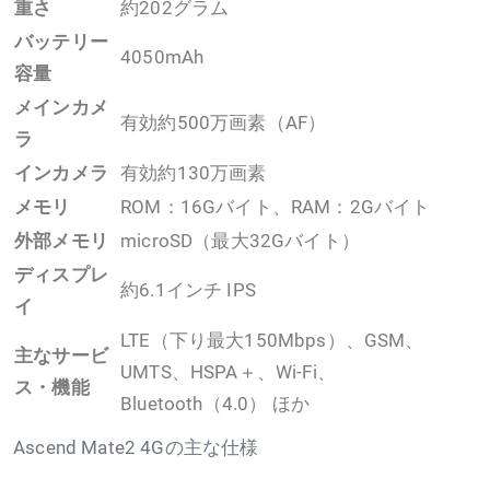
重さ
約202グラム
バッテリー
4050mAh
容量
メインカメ
有効約500万画素（AF）
ラ
インカメラ
有効約130万画素
メモリ
ROM：16Gバイト、RAM：2Gバイト
外部メモリ
microSD（最大32Gバイト）
ディスプレ
約6.1インチ IPS
イ
LTE（下り最大150Mbps）、GSM、
主なサービ
UMTS、HSPA＋、Wi-Fi、
ス・機能
Bluetooth（4.0） ほか
Ascend Mate2 4Gの主な仕様