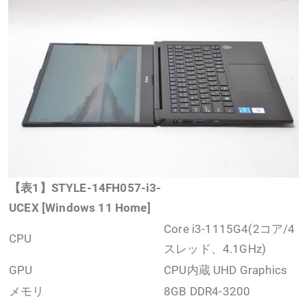
【表1】STYLE-14FH057-i3-
UCEX [Windows 11 Home]
Core i3-1115G4(2コア/4
CPU
スレッド、4.1GHz)
GPU
CPU内蔵 UHD Graphics
メモリ
8GB DDR4-3200