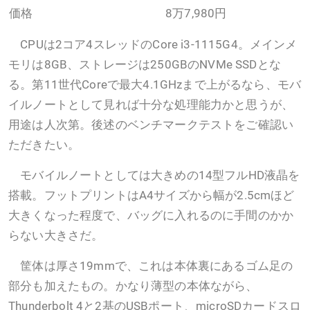
価格
8万7,980円
CPUは2コア4スレッドのCore i3-1115G4。メインメ
モリは8GB、ストレージは250GBのNVMe SSDとな
る。第11世代Coreで最大4.1GHzまで上がるなら、モバ
イルノートとして見れば十分な処理能力かと思うが、
用途は人次第。後述のベンチマークテストをご確認い
ただきたい。
モバイルノートとしては大きめの14型フルHD液晶を
搭載。フットプリントはA4サイズから幅が2.5cmほど
大きくなった程度で、バッグに入れるのに手間のかか
らない大きさだ。
筐体は厚さ19mmで、これは本体裏にあるゴム足の
部分も加えたもの。かなり薄型の本体ながら、
Thunderbolt 4と2基のUSBポート、microSDカードスロ