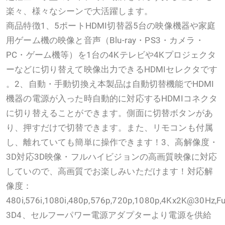
楽々、様々なシーンで大活躍します。
商品特徴1、5ポートHDMI切替器5台の映像機器や家庭
用ゲーム機の映像と音声（Blu-ray・PS3・カメラ・
PC・ゲーム機等）を1台の4Kテレビや4Kプロジェクタ
ーなどに切り替えて映像出力できるHDMIセレクタです
。2、自動・手動切換え本製品は自動切替機能でHDMI
機器の電源が入った時自動的に対応するHDMIコネクタ
に切り替えることができます。側面に切替ボタンがあ
り、押すだけで切替できます。また、リモコンも付属
し、離れていても簡単に操作できます！3、高解像度・
3D対応3D映像・フルハイビジョンの高画質映像に対応
していので、高画質でお楽しみいただけます！対応解
像度：
480i,576i,1080i,480p,576p,720p,1080p,4Kx2K@30Hz,Fu
3D4、セルフーパワー電源アダプターより電源を供給