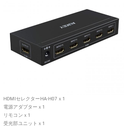
HDMIセレクターHA-H07ｘ1
電源アダプターｘ1
リモコンｘ1
受光部ユニットｘ1