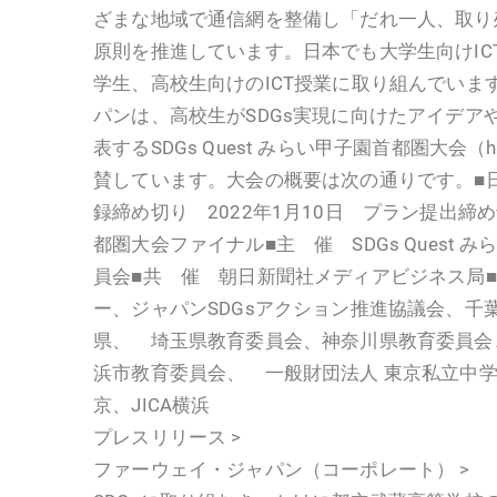
ざまな地域で通信網を整備し「だれ一人、取り残
原則を推進しています。日本でも大学生向けIC
学生、高校生向けのICT授業に取り組んでいま
パンは、高校生がSDGs実現に向けたアイデア
表するSDGs Quest みらい甲子園首都圏大会（http
賛しています。大会の概要は次の通りです。■日
録締め切り 2022年1月10日 プラン提出締め
都圏大会ファイナル■主 催 SDGs Quest
員会■共 催 朝日新聞社メディアビジネス局
ー、ジャパンSDGsアクション推進協議会、千
県、 埼玉県教育委員会、神奈川県教育委員会
浜市教育委員会、 一般財団法人 東京私立中学
京、JICA横浜
プレスリリース >
ファーウェイ・ジャパン（コーポレート） >