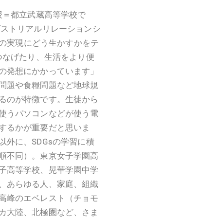
授＝都立武蔵高等学校で
ストリアルリレーションシ
sの実現にどう生かすかをテ
つなげたり、生活をより便
の発想にかかっています」
問題や食糧問題など地球規
るのが特徴です。生徒から
使うパソコンなどが使う電
するかが重要だと思いま
外に、SDGsの学習に積
順不同）。東京女子学園高
子高等学校、晃華学園中学
、あらゆる人、家庭、組織
高峰のエベレスト（チョモ
カ大陸、北極圏など、さま