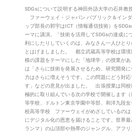
SDGsについて説明する神田外語大学の石井教
ファーウェイ・ジャパン パブリック＆インダ
ップ部長の郭宇はICT（情報通信技術）をSDG
ーマに講演。「技術を活用してSDGsの達成に
利にしたりしていくのは、みなさん一人ひとり
とはげましました。 都立武蔵高等学校は環境
模の課題をテーマにした「地球学」の授業があ
は「さらに技術を発展させるため、研究開発に
力はさらに増えそうです。この問題にどう対応
す」などの意見が出ました。 出張授業は同校以
極的に取り組んでいる次の学校で開催します（
等学校、ドルトン東京学園中等部、和洋九段女
校高等学校 ファーウェイがめざしているのは
にデジタル化の恩恵を届けることです。世界最
ランマ）の山頂部や熱帯のジャングル、アフリ