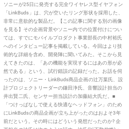
ソニーが25日に発売する完全ワイヤレス型イヤフォン
「LinkBuds」は、穴が空いたリング形状を採用した、
非常に意欲的な製品だ。【この記事に関する別の画像
を見る】その企画背景やソニー内での位置付けについ
ては、すでにモバイルプロダクト事業部長の中村裕氏
へのインタビュー記事を掲載している。今回はより技
術的な詳細を含め、開発陣に聞いてみた。そこから見
えてきたのは、「あの機能を実現するにはあの形が必
然である」という、試行錯誤の記録だった。お話を伺
ったのは、ソニー・LinkBuds商品企画の辻万葉氏、設
計プロジェクトリーダーの鎌田浄氏、音響設計担当の
井出賢二氏、センサー担当設計の加藤結大氏だ。■
「つけっぱなしで使える快適なヘッドフォン」のため
にLinkBudsの商品企画が立ち上がったのはおよそ3年
前だという。その時にはどういう発想だったのか? 企