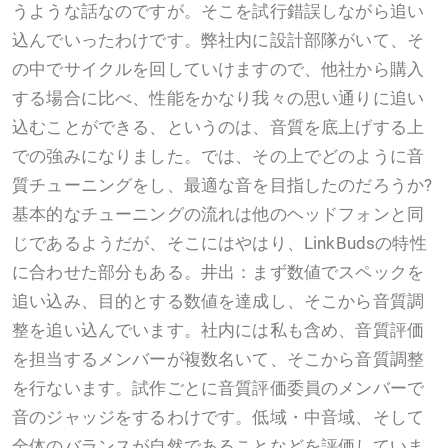
うような話なのですが。そこを試行錯誤しながら追い
込んでいったわけです。弊社内に設計部隊がいて、そ
の中でサイクルを回していけますので、他社から購入
する場合に比べ、性能をかなり我々の思い通りに追い
込むことができる、というのは、音質を底上げする上
での強みになりました。では、その上でどのように音
質チューニングをし、最適な音を目指したのだろうか?
基本的なチューニングの流れは他のヘッドフォンと同
じであるようだが、そこにはやはり、LinkBudsの特性
に合わせた部分もある。井出：まず数値でスペックを
追い込み、目的とする数値を達成し、そこから音質調
整を追い込んでいます。社内には私も含め、音質評価
を担当するメンバーが複数名いて、そこから音質調整
を行ないます。試作ごとに音質評価委員のメンバーで
音のジャッジをするわけです。低域・中音域、そして
全体のバランスが自然であることなどを評価していま