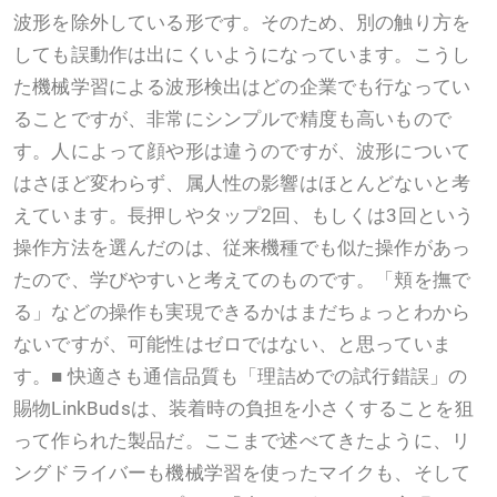
波形を除外している形です。そのため、別の触り方を
しても誤動作は出にくいようになっています。こうし
た機械学習による波形検出はどの企業でも行なってい
ることですが、非常にシンプルで精度も高いもので
す。人によって顔や形は違うのですが、波形について
はさほど変わらず、属人性の影響はほとんどないと考
えています。長押しやタップ2回、もしくは3回という
操作方法を選んだのは、従来機種でも似た操作があっ
たので、学びやすいと考えてのものです。「頬を撫で
る」などの操作も実現できるかはまだちょっとわから
ないですが、可能性はゼロではない、と思っていま
す。■ 快適さも通信品質も「理詰めでの試行錯誤」の
賜物LinkBudsは、装着時の負担を小さくすることを狙
って作られた製品だ。ここまで述べてきたように、リ
ングドライバーも機械学習を使ったマイクも、そして