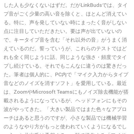
した人も少なくないはずだ。だがLinkBudsでは、タイ
プ音がごく少量の高い音を除くと、ほとんど消えてい
る。特に、声を発していない時にまったく音がしない
点に注目していただきたい。要は声が出ていないの
で、キータイプ音を含む「それ以外の音」がうまく消
えているのだ。誓っていうが、これらのテストではど
れも全く同じように話、同じような強さ・頻度でタイ
プし続けている。それでもこんなに違うのは驚きだっ
た。筆者は個人的に、PC内で「マイク入力からタイプ
音などのノイズを消すソフト」を愛用している。最近
は、ZoomやMicrosoft Teamsにもノイズ除去機能が搭
載されるようになっているが、ヘッドフォンにもその
波がやってきた。「大きい製品ではまた色々なアプロ
ーチはあると思うのですが、小さな製品では機械学習
のようなやり方がもっと使われていくようになるでし