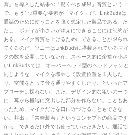
習」を導入した結果の「驚くべき成果」音質という上
で、もう1つ重要な要素が「マイク」だ。LinkBudsは
通話のために使うことを強く想定した製品である。た
だし、ボディが小さいがゆえにできることには制約が
ある。マイク音質を上げるためにできることが限られ
てくるのだ。ソニーはLinkBudsに搭載されているマイ
クの数を公開していないが、スペース的に余裕が小さ
いLinkBudsでは、オーバーヘッド型のヘッドフォンと
同じような、マイクを増やして設置位置を工夫した
り、空間をとって音を通りやすくしたり、といったア
プローチは採れない。また、デザイン的な狙いの一つ
に「耳から極端に突出した部分を作らない」こともあ
ったため、マイクだけを口に近づけることもできな
い。井出：「常時装着」というコンセプトの商品です
から、できるだけ外でも使っていただきたい。通話で