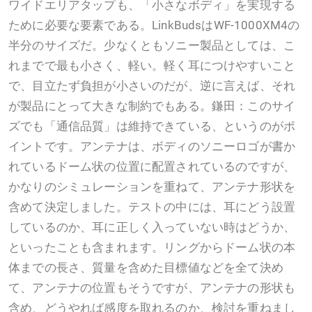
ワイドエリアタップも、「小さなボディ」を実現する
ために必要な要素である。LinkBudsはWF-1000XM4の
半分のサイズだ。少なくともソニー製品としては、こ
れまでで最も小さく、軽い。軽く耳につけやすいこと
で、目立たず負担が小さいのだが、逆に言えば、それ
が製品にとって大きな制約でもある。鎌田：このサイ
ズでも「通信品質」は維持できている、というのがポ
イントです。アンテナは、ボディのソニーロゴが書か
れているドーム状の位置に配置されているのですが、
かなりのシミュレーションを重ねて、アンテナ形状を
含めて決定しました。テストの中には、耳にどう設置
しているのか、耳に正しく入っていない時はどうか、
といったことも含まれます。リングからドーム状の本
体までの長さ、質量を含めた目標値などを全て決め
て、アンテナの位置もそうですが、アンテナの形状も
含め、どうやれば感度を取れるのか、検討を重ねまし