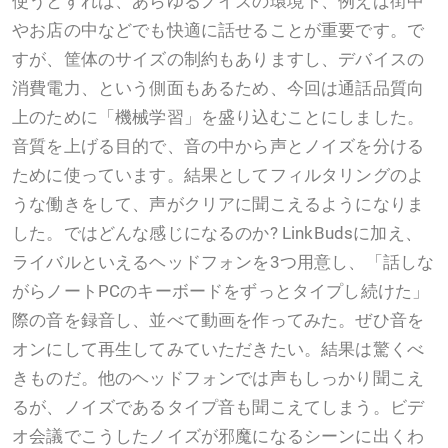
使うとすれば、あらゆるノイズの環境下、例えば街中
やお店の中などでも快適に話せることが重要です。で
すが、筐体のサイズの制約もありますし、デバイスの
消費電力、という側面もあるため、今回は通話品質向
上のために「機械学習」を盛り込むことにしました。
音質を上げる目的で、音の中から声とノイズを分ける
ために使っています。結果としてフィルタリングのよ
うな働きをして、声がクリアに聞こえるようになりま
した。ではどんな感じになるのか? LinkBudsに加え、
ライバルといえるヘッドフォンを3つ用意し、「話しな
がらノートPCのキーボードをずっとタイプし続けた」
際の音を録音し、並べて動画を作ってみた。ぜひ音を
オンにして再生してみていただきたい。結果は驚くべ
きものだ。他のヘッドフォンでは声もしっかり聞こえ
るが、ノイズであるタイプ音も聞こえてしまう。ビデ
オ会議でこうしたノイズが邪魔になるシーンに出くわ