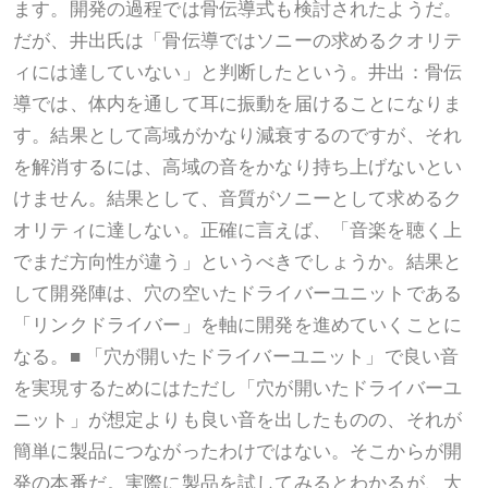
ます。開発の過程では骨伝導式も検討されたようだ。
だが、井出氏は「骨伝導ではソニーの求めるクオリテ
ィには達していない」と判断したという。井出：骨伝
導では、体内を通して耳に振動を届けることになりま
す。結果として高域がかなり減衰するのですが、それ
を解消するには、高域の音をかなり持ち上げないとい
けません。結果として、音質がソニーとして求めるク
オリティに達しない。正確に言えば、「音楽を聴く上
でまだ方向性が違う」というべきでしょうか。結果と
して開発陣は、穴の空いたドライバーユニットである
「リンクドライバー」を軸に開発を進めていくことに
なる。■ 「穴が開いたドライバーユニット」で良い音
を実現するためにはただし「穴が開いたドライバーユ
ニット」が想定よりも良い音を出したものの、それが
簡単に製品につながったわけではない。そこからが開
発の本番だ。実際に製品を試してみるとわかるが、大