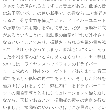
きさから想像されるよりずっと音圧がある。低域の音
は若干弱いが、この使い勝手でこの音なら……と納得さ
せるに十分な実力を備えている。ドライバーユニット
の振動板に穴を開けるのは簡単だ。だが、振動板に穴
があるということは、振動板の面積がそれだけ小さく
なるということであり、振動させられる空気の量も減
って、音圧が下がってしまう。低域も出にくい。そう
した不利を補わないと音は良くならない。井出：弊社
の中には、ワイヤレスヘッドフォンのドライバーユニ
ットに求める「性能のターゲット」があります。音圧
感であるとか低域の再生であるとか。そうした部分を
極力上げられるように、弊社内にいるドライバーユニ
ットの開発部隊とともにシミュレーションを繰り返し
ながら、形状であるとか、振動板の素材の選定を行な
いました。振動板のやわらかさはどこが最適か、とい