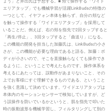
ょう」と井出氏は予想する。■ 頬で操作する「ワイド
エリアタップ」でも機械学習が活躍LinkBudsの特徴の
一つとして、イヤフォン本体を触らず、自分の頬など
を触って操作する「ワイドエリアタップ」を採用して
いることだ。例えば、右の頬を指先で2回タップすると
「再生/停止」、3回タップすると「曲送り」になる。
この機能の開発を担当した加藤氏は、LinkBudsの小さ
さが、この機能が必要な理由であると語る。加藤：ボ
ディが小さいので、そこを直接触らなくても操作でき
るように、ということで考えたものです。操作体系を
考えるにあたっては、誤動作があまりないこと、その
上でお客様にすぐ理解できるものである、ということ
を強く意識して決めています。ワイドエリアタップは
本体内のモーションセンサーで検知していますが、ど
う誤操作を防いでいるかというと、肌を指先で叩いた
時の振動波形を機械学習し、フィルタリングして別の