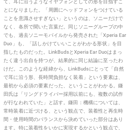
て、耳に沿うようなイヤフォンとしての形を目指すこ
とになりました。「周囲にヘッドフォンをつけている
ことを意識させすぎない」というのは、ソニーだけで
なく、各所で聞いた言葉だ。同じソニーグループの中
でも、過去ソニーモバイルから発売された「Xperia Ear
Duo」も、「話しかけていいことがわかる形状」を目
指したものだった。LinkBudsとXperia Ear Duoはまっ
たく違う出自を持つが、結果的に同じ結論に至ったわ
けだ。このような経緯から、LinkBudsにとって「自然
で耳に沿う形、長時間負担なく装着」という要素は、
最初から必須の要素だった、ということがわかる。鎌
田氏は「リングドライバー採用以前にも、複数の試作
が行なわれていた」と話す。鎌田：機構については、
常時装着に近づける、という観点で、装着性と再生時
間・使用時間のバランスから決めていった部分はあり
ます。特に装着性をいかに実現するかという観点で、