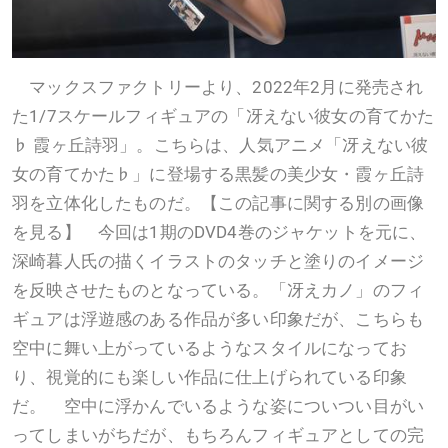
マックスファクトリーより、2022年2月に発売され
た1/7スケールフィギュアの「冴えない彼女の育てかた
♭ 霞ヶ丘詩羽」。こちらは、人気アニメ「冴えない彼
女の育てかた♭」に登場する黒髪の美少女・霞ヶ丘詩
羽を立体化したものだ。【この記事に関する別の画像
を見る】 今回は1期のDVD4巻のジャケットを元に、
深崎暮人氏の描くイラストのタッチと塗りのイメージ
を反映させたものとなっている。「冴えカノ」のフィ
ギュアは浮遊感のある作品が多い印象だが、こちらも
空中に舞い上がっているようなスタイルになってお
り、視覚的にも楽しい作品に仕上げられている印象
だ。 空中に浮かんでいるような姿についつい目がい
ってしまいがちだが、もちろんフィギュアとしての完