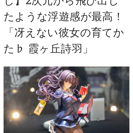
たような浮遊感が最高！
「冴えない彼女の育てか
た♭ 霞ヶ丘詩羽」