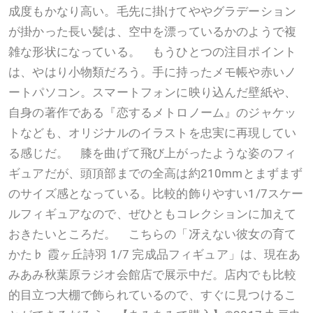
成度もかなり高い。毛先に掛けてややグラデーション
が掛かった長い髪は、空中を漂っているかのようで複
雑な形状になっている。 もうひとつの注目ポイント
は、やはり小物類だろう。手に持ったメモ帳や赤いノ
ートパソコン。スマートフォンに映り込んだ壁紙や、
自身の著作である『恋するメトロノーム』のジャケッ
トなども、オリジナルのイラストを忠実に再現してい
る感じだ。 膝を曲げて飛び上がったような姿のフィ
ギュアだが、頭頂部までの全高は約210mmとまずまず
のサイズ感となっている。比較的飾りやすい1/7スケー
ルフィギュアなので、ぜひともコレクションに加えて
おきたいところだ。 こちらの「冴えない彼女の育て
かた♭ 霞ヶ丘詩羽 1/7 完成品フィギュア」は、現在あ
みあみ秋葉原ラジオ会館店で展示中だ。店内でも比較
的目立つ大棚で飾られているので、すぐに見つけるこ