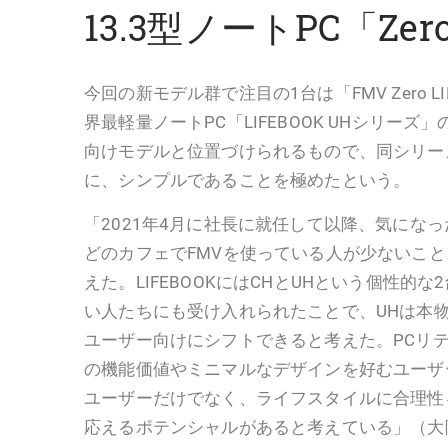
13.3型ノートPC「Ze
今回の新モデル群で注目の1台は「FMV Zero LIF
界最軽量ノートPC「LIFEBOOK UHシリー
向けモデルと位置づけられるもので、同シリー
に、シンプルであることを極めたという。
「2021年4月に社長に就任して以降、気にな
どのカフェでFMVを使っている人が少ないこ
えた。LIFEBOOKにはCHとUHという個性的な
い人たちにも受け入れられたことで、UHは本
ユーザー向けにシフトできると考えた。PCリ
の機能価値やミニマルなデザインを好むユーザ
ユーザーだけでなく、ライフスタイルに合理性
応えるポテンシャルがあると考えている」（大