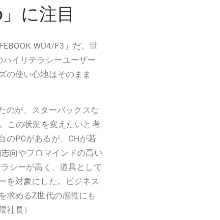
ro」に注目
EBOOK WU4/F3」だ。世
ズ」のハイリテラシーユーザー
ズの使い心地はそのまま
ったのが、スターバックスな
と。この状況を変えたいと考
2台のPCがあるが、CHが若
物志向やプロマインドの高い
テラシーが高く、道具として
ーを対象にした。ビジネス
を求めるZ世代の感性にも
隈社長）