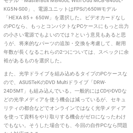
モデル「MasterBox MB400L With Odd MCB-B400L-
KG5N-S00」、電源ユニットはFPSの650Wモデル
「HEXA 85＋ 650W」を選択した。ビデオカードなし
のPCなら、もっとコンパクトなPCケースにもっと出力
の小さい電源でもよいのでは？という意見もあると思
うが、将来的なパーツの追加・交換を考慮して、耐用
年数が長くなるこれらの2つについては、スペックに余
裕があるものを選択した。
また、光学ドライブを組み込めるタイプのPCケースな
ので、ASUSTeKのDVD Multiドライブ「DRW-
24D5MT」も組み込んでいる。一般的にはCDやDVDな
どの光学メディアを使う機会は減っているが、セキュ
リティの都合などでオンラインではなく光学メディア
を使って資料をやり取りする機会がゼロになったわけ
でもない。そうした場合でも、今回の自作PCなら問題