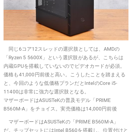
同じ6コア12スレッドの選択肢としては、AMDの
「Ryzen 5 5600X」という選択肢があるが、こちらは
内蔵GPUを搭載していないのでビデオカードが必須。
価格も41,000円前後と高い。こうしたことを踏まえる
と、今回のような低価格プランだとIntelのCore i5-
11400は非常に強力な選択肢となる。
マザーボードはASUSTeKの普及モデル「PRIME
B560M-A」をチョイス。実売価格は14,000円前後
マザーボードはASUSTeKの「PRIME B560M-A」
だ。チップセットにはIntel B560を搭載し、位置付けと