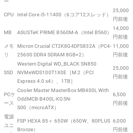
ー
25,000
CPU
Intel Core i5-11400（6コア12スレッド）
円前後
14,000
MB
ASUSTeK PRIME B560M-A（Intel B560）
円前後
メモ
Micron Crucial CT2K8G4DFS832A（PC4-
11,000
リ
25600 DDR4 SDRAM 8GB×2）
円前後
Western Digital WD_BLACK SN850
25,000
SSD
NVMeWDS100T1X0E［M.2（PCI
円前後
Express 4.0 x4）、1TB］
Cooler Master MasterBox MB400L With
PCケ
6,500
OddMCB-B400L-KG5N-
ース
円前後
S00（microATX）
電源
FSP HEXA 85＋ 650W（650W、80PLUS
6,000
ユニ
Bronze）
円前後