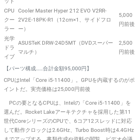
ット
CPU
Cooler Master Hyper 212 EVO V2RR-
5,000
クー
2V2E-18PK-R1（12cm×1、サイドフロ
円前後
ラー
ー）
光学
ASUSTeK DRW-24D5MT（DVDスーパー
2,500
ドラ
マルチ）
円前後
イブ
【パーツ構成……合計金額95,000円】
CPUはIntel「Core i5-11400」。GPUを内蔵するのがポ
イントだ。実売価格は25,000円前後
PCの要となるCPUは、Intelの「Core i5-11400」を
選んだ。Rocket Lakeアーキテクチャを採用した第11
世代CoreシリーズのCPUで、6コア12スレッドに対応
して動作クロックは2.6GHz、Turbo Boost時は4.4GHz
までアップする。書類作成や資料の閲覧、ビデオ会議