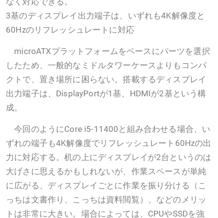
なく対応できる。
3基のディスプレイ出力端子は、いずれも4K解像度と
60Hzのリフレッシュレートに対応
microATXプラットフォームをベースにパーツを選択
したため、一般的なミドルタワーケースよりもコンパ
クトで、置き場所に困らない。搭載するディスプレイ
出力端子は、DisplayPortが1基、HDMIが2基という構
成。
今回のようにCore i5-11400と組み合わせる場合、い
ずれの端子も4K解像度でリフレッシュレート60Hzの出
力に対応する。机の上にディスプレイが2台というのは
大げさに思えるかもしれないが、作業スペースが単純
に広がる、ディスプレイごとに作業を振り分ける（こ
っちは文書作り、こっちは資料閲覧）、などのメリッ
トは非常に大きい。場合によっては、CPUやSSDを強