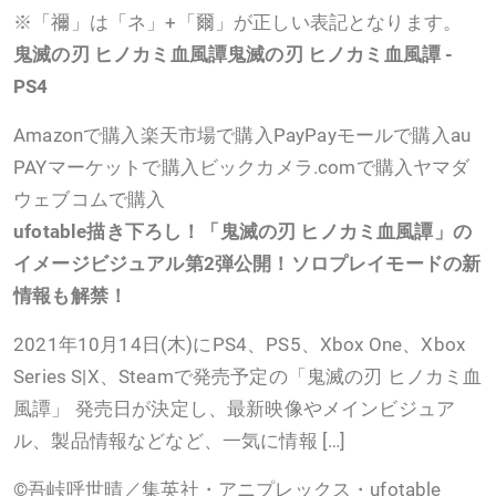
※「禰」は「ネ」+「爾」が正しい表記となります。
鬼滅の刃 ヒノカミ血風譚
鬼滅の刃 ヒノカミ血風譚 -
PS4
Amazonで購入楽天市場で購入PayPayモールで購入au
PAYマーケットで購入ビックカメラ.comで購入ヤマダ
ウェブコムで購入
ufotable描き下ろし！「鬼滅の刃 ヒノカミ血風譚」の
イメージビジュアル第2弾公開！ソロプレイモードの新
情報も解禁！
2021年10月14日(木)にPS4、PS5、Xbox One、Xbox
Series S|X、Steamで発売予定の「鬼滅の刃 ヒノカミ血
風譚」 発売日が決定し、最新映像やメインビジュア
ル、製品情報などなど、一気に情報 […]
©吾峠呼世晴／集英社・アニプレックス・ufotable