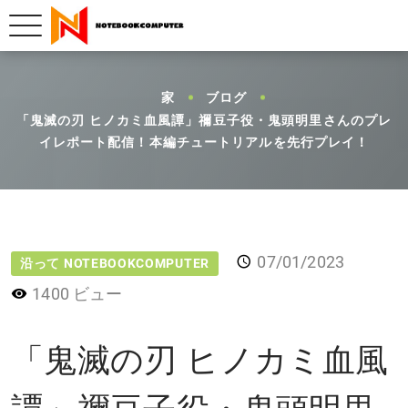
家
ブログ
「鬼滅の刃 ヒノカミ血風譚」禰󠄀豆子役・鬼頭明里さんのプレ
イレポート配信！本編チュートリアルを先行プレイ！
07/01/2023
沿って NOTEBOOKCOMPUTER
1400 ビュー
「鬼滅の刃 ヒノカミ血風
譚」禰󠄀豆子役・鬼頭明里