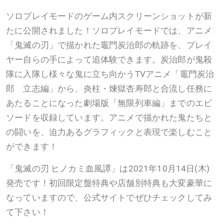
ソロプレイモードのゲーム内スクリーンショットが新
たに公開されました！ソロプレイモードでは、アニメ
「鬼滅の刃」で描かれた竈門炭治郎の軌跡を、プレイ
ヤー自らの手によって追体験できます。炭治郎が鬼殺
隊に入隊し様々な鬼に立ち向かうTVアニメ「竈門炭治
郎 立志編」から、炎柱・煉獄杏寿郎と合流し任務に
あたることになった劇場版「無限列車編」までのエピ
ソードを収録しています。アニメで描かれた鬼たちと
の闘いを、迫力あるグラフィックと表現で楽しむこと
ができます！
「鬼滅の刃 ヒノカミ血風譚」は2021年10月14日(木)
発売です！初回限定盤特典や店舗別特典も大変豪華に
なっていますので、公式サイトでぜひチェックしてみ
て下さい！