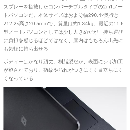
スプレーを搭載したコンバーチブルタイプの2in1ノー
トパソコンだ。本体サイズはおよそ幅290.4×奥行き
212.2×高さ20.5mmで、質量は約1.34kg。最近の11.6
型ノートパソコンとしては少し大きめだが、持ち運び
に負担を感じるほどではなく、屋内はもちろん出先に
も気軽に持ち出せる。
ボディーはかなり頑丈。樹脂製だが、表面にシボ加工
が施されており、指紋や汚れがつきにくく目立ちにく
くなっている