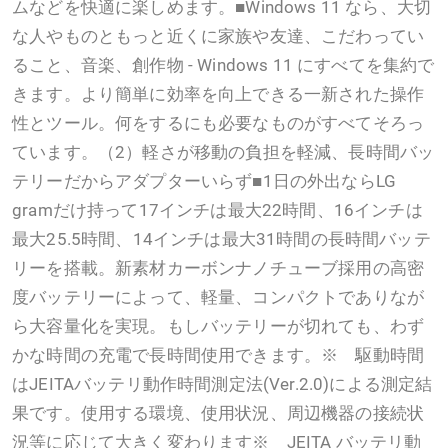
ムなどを快適に楽しめます。■Windows 11 なら、大切
な人やものともっと近くに家族や友達、こだわってい
ること、音楽、創作物 - Windows 11 にすべてを集約で
きます。より簡単に効率を向上できる一新された操作
性とツール。何をするにも必要なものがすべてそろっ
ています。（2）軽さが移動の負担を軽減、長時間バッ
テリーだからアダプターいらず■1日の外出ならLG
gramだけ持って17インチは最大22時間、16インチは
最大25.5時間、14インチは最大31時間の長時間バッテ
リーを搭載。新素材カーボンナノチューブ採用の高密
度バッテリーによって、軽量、コンパクトでありなが
ら大容量化を実現。もしバッテリーが切れても、わず
かな時間の充電で長時間使用できます。※ 駆動時間
はJEITAバッテリ動作時間測定法(Ver.2.0)による測定結
果です。使用する環境、使用状況、周辺機器の接続状
況等に応じて大きく変わります※ JEITA バッテリ動