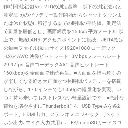
作時間測定法(Ver. 2.0)の測定基準：以下の測定法 a)と
測定法 b)のバッテリー動作開始からシャットダウンま
たは休止状態に移行するまでの時間の平均値。測定法
a)音量を最低とし、画面輝度を150cd/平方メートル 以
上で、無線LANをアクセスポイントに接続、JEITA指定
の動画ファイル(動画サイズ1920×1080 コーデック
H.264/AVC 映像ビットレート10Mbpsフレームレート
29.97fps 音声コーデックAAC 音声ビットレート
160kbps)を全画面で連続再生。■大画面を持ち歩くの
が楽しくなる軽さ大画面かつ長時間バッテリーを搭載
しながら、17.0インチでも1350gの軽量化を実現。い
つも持ち歩いてもストレスない軽量設計です。■余計な
荷物を増やさずにThunderbolt™ 4、USB Type-Aを各2
ポート、HDMI出力、ステレオミニジャック （ヘッド
ホン出力､マイク入力共用）､UFS/microSDカードスロ