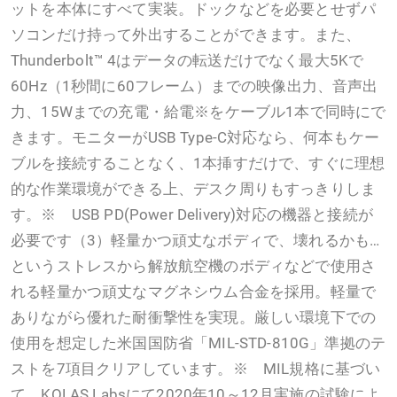
ットを本体にすべて実装。ドックなどを必要とせずパ
ソコンだけ持って外出することができます。また、
Thunderbolt™ 4はデータの転送だけでなく最大5Kで
60Hz（1秒間に60フレーム）までの映像出力、音声出
力、15Wまでの充電・給電※をケーブル1本で同時にで
きます。モニターがUSB Type-C対応なら、何本もケー
ブルを接続することなく、1本挿すだけで、すぐに理想
的な作業環境ができる上、デスク周りもすっきりしま
す。※ USB PD(Power Delivery)対応の機器と接続が
必要です（3）軽量かつ頑丈なボディで、壊れるかも…
というストレスから解放航空機のボディなどで使用さ
れる軽量かつ頑丈なマグネシウム合金を採用。軽量で
ありながら優れた耐衝撃性を実現。厳しい環境下での
使用を想定した米国国防省「MIL-STD-810G」準拠のテ
ストを7項目クリアしています。※ MIL規格に基づい
て、KOLAS Labsにて2020年10～12月実施の試験によ