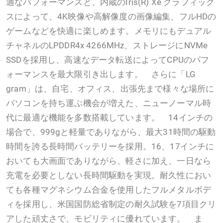
適なパフォーマンスと、内蔵のIris(R) Xe グラフィック
スによって、4K映像や高解像度の画像編集、フルHDの
ゲームなどを快適に楽しめます。メモリにもデュアル
チャネルのLPDDR4x 4266MHz、ストレージにNVMe
SSDを採用し、高速なデータ転送によってCPUのパフ
ォーマンスを最大限引き出します。 さらに「LG
gram」は、自宅、オフィス、出張先まで様々な場所に
パソコンを持ち運ぶ機会が増えた、ニューノーマル時
代に最適な機能を多数搭載しています。 14インチの
場合で、999gと軽量でありながら、最大31時間の駆動
時間を誇る長時間バッテリーを採用。16、17インチに
おいても大画面でありながら、軽さに加え、一日なら
充電を必要としない長時間駆動を実現。耐久性におい
ても各種マグネシウム合金を使用したフルメタルボデ
ィを採用し、米国国防総省制定の耐久試験を7項目クリ
アした頑丈さで、モビリティに優れています。 ま