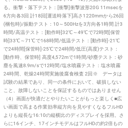
る。衝撃・落下テスト：[衝撃]衝撃波形20G 11msecを
6方向各3回 計18回[運送時落下]高さ1220mmから26回
(梱包時)/振動テスト：10～500Hzを3方向各1時間 計3
時間/高温テスト：[動作時]32℃～49℃で72時間[保管
時]33℃～71℃で168時間/低温テスト：[動作時]-21℃
で24時間[保管時]-25℃で24時間/低圧(高度)テスト：
[動作時、保管時] 高度4,572mで1時間/砂塵テスト：砂
塵を風速8.9m/sで12時間/塩水噴霧テスト：塩水噴霧
24時間、乾燥24時間実施後腐食検査 2回※ データは
試験の結果であり、同一の条件において、破損しない
こと、故障しないことを保証するものではありません
（4）画面が快適だとやりたいことがもっと楽しく■広
い画面で高まる作業効率縦方向を見やすくなるフルHD
よりも縦長な16:10の縦横比のディスプレイを採用。さ
らに16インチ、17インチモデルはフルHDの約2倍もの