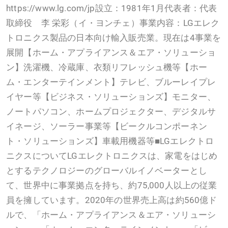
https://www.lg.com/jp設立：1981年1月代表者：代表
取締役 李 栄彩（イ・ヨンチェ）事業内容：LGエレク
トロニクス製品の日本向け輸入販売業。現在は4事業を
展開【ホーム・アプライアンス＆エア・ソリューショ
ン】洗濯機、冷蔵庫、衣類リフレッシュ機等【ホー
ム・エンターテインメント】テレビ、ブルーレイプレ
イヤー等【ビジネス・ソリューションズ】モニター、
ノートパソコン、ホームプロジェクター、デジタルサ
イネージ、ソーラー事業等【ビークルコンポーネン
ト・ソリューションズ】車載用機器等■LGエレクトロ
ニクスについてLGエレクトロニクスは、家電をはじめ
とするテクノロジーのグローバルイノベーターとし
て、世界中に事業拠点を持ち、約75,000人以上の従業
員を擁しています。2020年の世界売上高は約560億ド
ルで、「ホーム・アプライアンス＆エア・ソリューシ