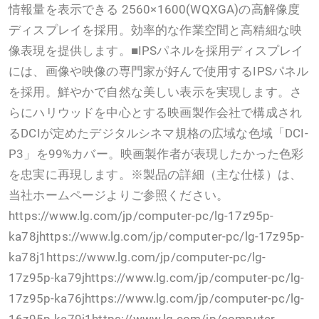
情報量を表示できる 2560×1600(WQXGA)の高解像度
ディスプレイを採用。効率的な作業空間と高精細な映
像表現を提供します。■IPSパネルを採用ディスプレイ
には、画像や映像の専門家が好んで使用するIPSパネル
を採用。鮮やかで自然な美しい表示を実現します。さ
らにハリウッドを中心とする映画製作会社で構成され
るDCIが定めたデジタルシネマ規格の広域な色域「DCI-
P3」を99%カバー。映画製作者が表現したかった色彩
を忠実に再現します。※製品の詳細（主な仕様）は、
当社ホームページよりご参照ください。
https://www.lg.com/jp/computer-pc/lg-17z95p-
ka78jhttps://www.lg.com/jp/computer-pc/lg-17z95p-
ka78j1https://www.lg.com/jp/computer-pc/lg-
17z95p-ka79jhttps://www.lg.com/jp/computer-pc/lg-
17z95p-ka76jhttps://www.lg.com/jp/computer-pc/lg-