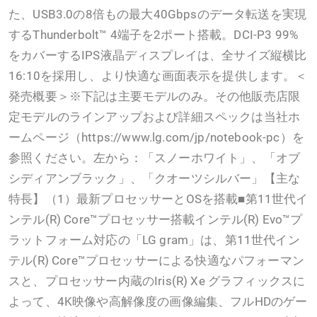
た、USB3.0の8倍もの最大40Gbpsのデータ転送を実現
するThunderbolt™ 4端子を2ポート搭載。DCI-P3 99%
をカバーするIPS液晶ディスプレイは、全サイズ縦横比
16:10を採用し、より快適な画面表示を提供します。＜
発売概要＞※下記は主要モデルのみ。その他販売店限
定モデルのラインアップおよび詳細スペックは当社ホ
ームページ（https://www.lg.com/jp/notebook-pc）を
参照ください。左から：「スノーホワイト」、「オブ
シディアンブラック」、「クオーツシルバー」【主な
特長】（1）最新プロセッサーとOSを搭載■第11世代イ
ンテル(R) Core™プロセッサー搭載インテル(R) Evo™プ
ラットフォーム対応の「LG gram」は、第11世代イン
テル(R) Core™プロセッサーによる快適なパフォーマン
スと、プロセッサー内蔵のIris(R) Xe グラフィックスに
よって、4K映像や高解像度の画像編集、フルHDのゲー