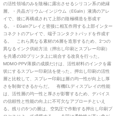
の活性領域のみを陰極に露出させるシリコン系の絶縁
層。・共晶ガリウム-インジウム（EGaIn）液滴のアレ
イで、後に再構成されて上部の陰極構造を形成す
る。・EGaInアレイと密接に相互作用する上部インター
コネクトのアレイで、端子コンタクトパッドを作成す
る。 これら異なる素材の6層を造形するため、2つの
異なるインク供給方法（押出し印刷とスプレー印刷）
を共通の3Dプリンタ上に統合する改良を行った。
MDMO-PPV薄膜の成膜だけは、活性材料のインクを霧
状にするスプレー印刷法を使った。押出し印刷の活性
層と比較して、スプレー印刷は層の均一性が向上し厚
さを制御できるからだ。 有機ELディスプレイの性能
は、活性層の均一性と厚さが影響するため、デバイス
の信頼性と性能の向上に不可欠なアプローチといえ
る。残りの5つの層は、空気圧で作動する押出し印刷プ