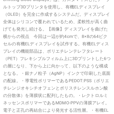
ルトップ3Dプリンタを使用し、有機ELディスプレイ
（OLED）を完全に作成するシステムだ。ディスプレイ
全体はシリコンで覆われているため、柔軟性が高く曲
げても発光し続ける。【画像】ディスプレイを曲げた
横からの視点 今回は一辺が約4cmで、8×8の64ピク
セルの有機ELディスプレイを試作する。有機ELディス
プレイの機能部品は、ポリエチレンテレフタレート
（PET）フレキシブルフィルム上に3Dプリントした6つ
の層になり、下から上に向かって、以下のような構成
となる。・銀ナノ粒子（AgNP）インクで印刷した底面
の配線。・導電性ポリマーであるPEDOT:PSS（ポリエ
チレンジオキシチオフェンとポリスチレンスルホン酸
の分散体）を薄膜状に配列したもの。・レクトロルミ
ネッセンスポリマーであるMDMO-PPVの薄膜アレイ。
電子と正孔の再結合により発光する活性層。・有機EL