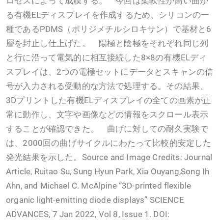
ロセスによって成膜する。 今回は柔軟性が高い曲が
る有機ELディスプレイを作成するため、シリコンの一
種であるPDMS（ポリジメチルシロキサン）で基材と6
層を封止し仕上げた。 陽極と陰極をそれぞれ同じ列
と行に沿って電気的に相互接続した8×8の有機ELディ
スプレイは、2つの電極セットにデータとスキャンの信
号が入力される受動的な方法で処理する。その結果、
3Dプリントした有機ELディスプレイの全ての画素が正
常に動作し、文字や画像などの情報をスクロール表示
することが確認できた。 曲げに対しての耐久実験で
は、2000回の曲げサイクルにわたって比較的安定した
発光結果を示した。Source and Image Credits: Journal
Article, Ruitao Su, Sung Hyun Park, Xia Ouyang,Song Ih
Ahn, and Michael C. McAlpine “3D-printed flexible
organic light-emitting diode displays” SCIENCE
ADVANCES, 7 Jan 2022, Vol 8, Issue 1. DOI: