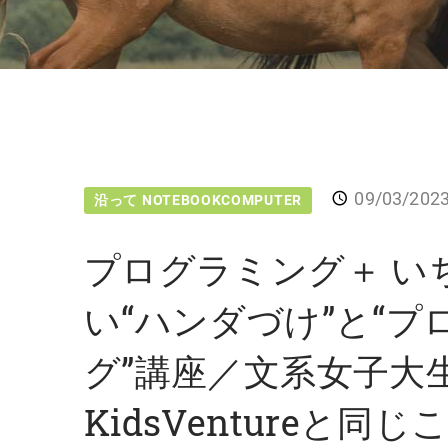
09/03/202
沿って NOTEBOOKCOMPUTER
プログラミング＋ い
い“ハンダづけ”と“プ
グ”講座／文系女子大
KidsVentureと同