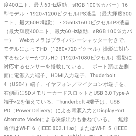
度400ニト、最大60Hz駆動、sRGB 100％カバー）16
型モデル・1920×1200ピクセルIPS液晶（最大輝度300
ニト、最大60Hz駆動）・2560×1600ピクセルIPS液晶
（最大輝度400ニト、最大60Hz駆動、sRGB 100％カバ
ー） Webカメラはプライバシーシャッター付きで、
モデルによってHD（1280×720ピクセル）撮影に対応
するセンサーかフルHD（1920×1080ピクセル）撮影に
対応するセンサーを搭載している。 ポート類は左側
面に電源入力端子、HDMI入力端子、Thuderbolt
4（USB4）端子、イヤフォン／マイクコンボ端子を、
右側面にSDメモリーカードスロットとUSB 3.0 Type-A
端子×2を備えている。Thunderbolt 4端子は、USB
PD（Power Delivery）による電源入力とDisplayPort
Alternate Modeによる映像出力も兼ねている。 無線
通信はWi-Fi 6（IEEE 802.11ax）またはWi-Fi 5（IEEE