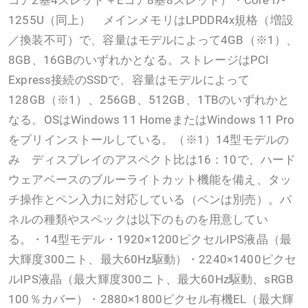
コア2基4スレッド＋Eコア8基8スレッド）・Core i7-
1255U（同上） メインメモリはLPDDR4x規格（増設
／換装不可）で、容量はモデルによって4GB（※1）、
8GB、16GBのいずれかとなる。ストレージはPCI
Express接続のSSDで、容量はモデルによって
128GB（※1）、256GB、512GB、1TBのいずれかと
なる。OSはWindows 11 HomeまたはWindows 11 Pro
をプリインストールしている。（※1）14型モデルの
み ディスプレイのアスペクト比は16：10で、ハード
ウェアベースのブルーライトカット機能を備え、タッ
チ操作とペン入力に対応している（ペンは別売）。パ
ネルの種類やスペックは以下のものを用意してい
る。・14型モデル・1920×1200ピクセルIPS液晶（最
大輝度300ニト、最大60Hz駆動）・2240×1400ピクセ
ルIPS液晶（最大輝度300ニト、最大60Hz駆動、sRGB
100％カバー）・2880×1800ピクセル有機EL（最大輝