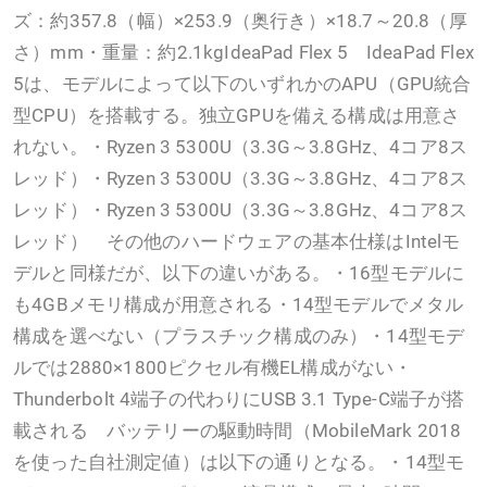
ズ：約357.8（幅）×253.9（奥行き）×18.7～20.8（厚
さ）mm・重量：約2.1kgIdeaPad Flex 5 IdeaPad Flex
5は、モデルによって以下のいずれかのAPU（GPU統合
型CPU）を搭載する。独立GPUを備える構成は用意さ
れない。・Ryzen 3 5300U（3.3G～3.8GHz、4コア8ス
レッド）・Ryzen 3 5300U（3.3G～3.8GHz、4コア8ス
レッド）・Ryzen 3 5300U（3.3G～3.8GHz、4コア8ス
レッド） その他のハードウェアの基本仕様はIntelモ
デルと同様だが、以下の違いがある。・16型モデルに
も4GBメモリ構成が用意される・14型モデルでメタル
構成を選べない（プラスチック構成のみ）・14型モデ
ルでは2880×1800ピクセル有機EL構成がない・
Thunderbolt 4端子の代わりにUSB 3.1 Type-C端子が搭
載される バッテリーの駆動時間（MobileMark 2018
を使った自社測定値）は以下の通りとなる。・14型モ