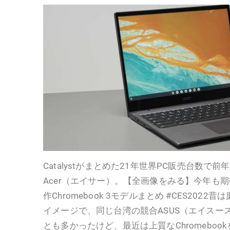
Catalystがまとめた21年世界PC販売台数で前
Acer（エイサー）。【全画像をみる】今年も
作Chromebook 3モデルまとめ #CES202
イメージで、同じ台湾の競合ASUS（エイスー
とも多かったけど、最近は上質なChromebo