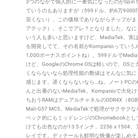
3つのなかで個人的に一番気になったのがSpin 
ていうのもありますが（599ドル、約6万9000円。
安くない）、この価格でありながらチップがまさか
アテック）。そこでアレ？となりました。なに
いう人も多いと思いますけど、MediaTek、実はC
を開発してて、その名前がKompanioってい
1,000ボーナスポイントね）。599ドルでMed
けど、GoogleのChrome OSは軽いので、OSと
くならないなら処理性能の数値はそんなに気に
感じます。遅くならないなら…ね。ノートPCの
んと出番のないMediaTek。Kompanioで
ちおうRAMはデュアルチャネルのDDR4X（8GB
Mali-G57 MC5。MediaTekで処理がサクサク
ペック的にもミッドレンジのChromebook
けても出色なのが13.5インチ、2256 x 150
レイです。ディテールも鮮明な映像が楽しめそう！ 