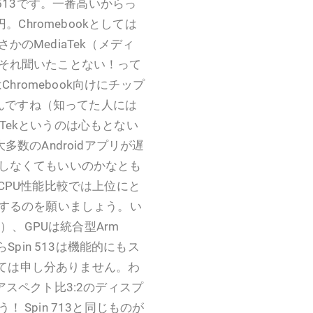
513です。一番高いからっ
Chromebookとしては
のMediaTek（メディ
それ聞いたことない！って
hromebook向けにチップ
うんですね（知ってた人には
iaTekというのは心もとない
大多数のAndroidアプリが遅
しなくてもいいのかなとも
CPU性能比較では上位にと
大化けするのを願いましょう。い
）、GPUは統合型Arm
ならSpin 513は機能的にもス
としては申し分ありません。わ
4、アスペクト比3:2のディスプ
Spin 713と同じものが