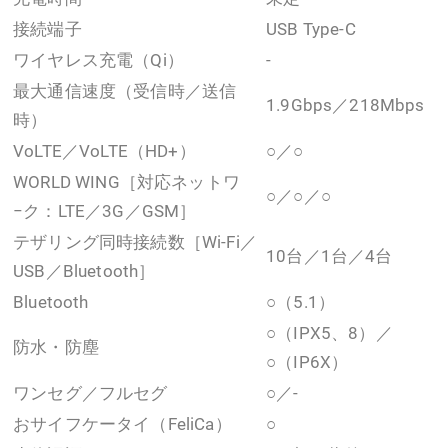
接続端子
USB Type-C
ワイヤレス充電（Qi）
-
最大通信速度（受信時／送信
1.9Gbps／218Mbps
時）
VoLTE／VoLTE（HD+）
○／○
WORLD WING［対応ネットワ
○／○／○
−ク：LTE／3G／GSM］
テザリング同時接続数［Wi-Fi／
10台／1台／4台
USB／Bluetooth］
Bluetooth
○（5.1）
○（IPX5、8）／
防水・防塵
○（IP6X）
ワンセグ／フルセグ
○／-
おサイフケータイ（FeliCa）
○