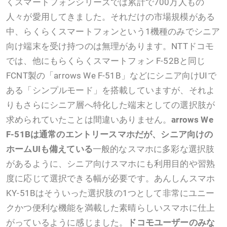
くスマートフォンシリーズでは累計で700万人もの
人々が愛用してきました。それだけの市場規模がある
中、らくらくスマートフォンという1機種のみでシニア
向け端末を受け持つのは無理があります。NTTドコモ
では、他にもらくらくスマートフォン F-52Bと同じ
FCNT製の「arrows We F-51B」などにシニア向けUIで
ある「シンプルモード」を搭載していますが、それよ
りもさらにシニア層へ特化した端末としての選択肢が
求められていたことは間違いありません。
arrows We
F-51Bは通常のエントリースマホだが、シニア向けの
ホームUIも備えている
一般的なスマホに多彩な選択肢
があるように、シニア向けスマホにも利用目的や習熟
度に応じて選択できる幅が必要です。あんしんスマホ
KY-51Bはそういった選択肢の1つとして非常にユニー
クかつ便利な機能を満載した素晴らしいスマホに仕上
がっているように感じました。
ドコモユーザーのみな