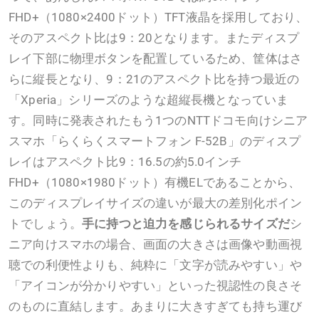
FHD+（1080×2400ドット）TFT液晶を採用しており、
そのアスペクト比は9：20となります。またディスプ
レイ下部に物理ボタンを配置しているため、筐体はさ
らに縦長となり、9：21のアスペクト比を持つ最近の
「Xperia」シリーズのような超縦長機となっていま
す。同時に発表されたもう1つのNTTドコモ向けシニア
スマホ「らくらくスマートフォン F-52B」のディスプ
レイはアスペクト比9：16.5の約5.0インチ
FHD+（1080×1980ドット）有機ELであることから、
このディスプレイサイズの違いが最大の差別化ポイン
トでしょう。
手に持つと迫力を感じられるサイズだ
シ
ニア向けスマホの場合、画面の大きさは画像や動画視
聴での利便性よりも、純粋に「文字が読みやすい」や
「アイコンが分かりやすい」といった視認性の良さそ
のものに直結します。あまりに大きすぎても持ち運び