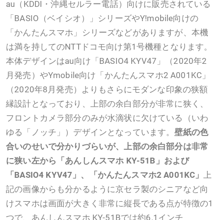
au（KDDI・沖縄セルラー電話）向けに販売されている
「BASIO（ベイシオ）」シリーズやY!mobile向けの
「かんたんスマホ」シリーズなどがありますが、本機
は満を持してのNTTドコモ向け第1号機種となります。
本体デザインはau向け「BASIO4 KYV47」（2020年2
月発売）やYmobile向け「かんたんスマホ2 A001KC」
（2020年8月発売）よりもさらにモダンな印象の狭額
縁設計となっており、上部の余白部分が非常に狭く、
フロントカメラ部分のみが水滴状に欠けている（いわ
ゆる「ノッチ」）デザインとなっています。
壁紙の色
合いのせいで分かりづらいが、上部の余白部分は非常
に狭い
左から「あんしんスマホ KY-51B」および
「BASIO4 KYV47」、「かんたんスマホ2 A001KC」
上
記の画像からも分かるように京セラ製のシニアなど向
けスマホは画面が大きく非常に縦長である点が特徴の1
つで、あんしんスマホ KY-51Bでは約6.1インチ