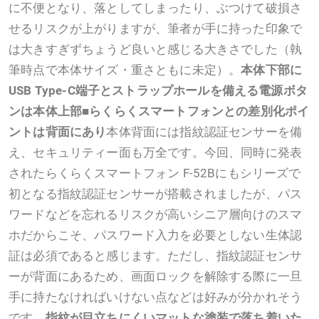
に不便となり、落としてしまったり、ぶつけて破損さ
せるリスクが上がりますが、筆者が手に持った印象で
は大きすぎずちょうど良いと感じる大きさでした（執
筆時点で本体サイズ・重さともに未定）。
本体下部に
USB Type-C端子とストラップホールを備える
電源ボタ
ンは本体上部
■らくらくスマートフォンとの差別化ポイ
ントは背面にあり
本体背面には指紋認証センサーを備
え、セキュリティー面も万全です。今回、同時に発表
されたらくらくスマートフォン F-52Bにもシリーズで
初となる指紋認証センサーが搭載されましたが、パス
ワードなどを忘れるリスクが高いシニア層向けのスマ
ホだからこそ、パスワード入力を必要としない生体認
証は必須であると感じます。ただし、指紋認証センサ
ーが背面にあるため、画面ロックを解除する際に一旦
手に持たなければいけない点などは好みが分かれそう
です。
指紋が目立ちにくいマットな塗装で落ち着いた