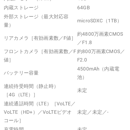
内蔵ストレージ
64GB
外部ストレージ（最大対応容
microSDXC（1TB）
量）
約4800万画素CMOS
リアカメラ［有効画素数／F値］
／F1.8
フロントカメラ［有効画素数／F
約800万画素CMOS／
値］
F2.0
4500mAh（内蔵電
バッテリー容量
池）
連続待受時間（静止時）
未定
［4G（LTE）］
連続通話時間（LTE）［VoLTE／
VoLTE（HD+）／VoLTEビデオ
未定／未定／-
コール］
充電時間
未定