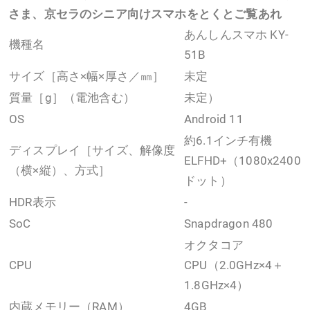
さま、京セラのシニア向けスマホをとくとご覧あれ
あんしんスマホ KY-
機種名
51B
サイズ［高さ×幅×厚さ／㎜］
未定
質量［g］（電池含む）
未定）
OS
Android 11
約6.1インチ有機
ディスプレイ［サイズ、解像度
ELFHD+（1080x2400
（横×縦）、方式］
ドット）
HDR表示
-
SoC
Snapdragon 480
オクタコア
CPU
CPU（2.0GHz×4＋
1.8GHz×4）
内蔵メモリー（RAM）
4GB