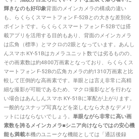
輝きなのも好印象
背面のメインカメラの構成の違い
も、らくらくスマートフォン F-52Bとの大きな差別化
ポイントです。らくらくスマートフォン F-52Bでは搭
載アプリを活用する目的もあり、背面のメインカメラ
は広角（標準）とマクロの2眼となっています。あんし
んスマホ KY-51Bはカメラユニット数では劣るものの、
その画素数は約4800万画素となっており、らくらくス
マートフォン F-52Bの広角カメラの約1310万画素と比
較して圧倒的な高画素です。単眼とは言え非常に高精
細な撮影が可能であるため、マクロ撮影などを行わな
い場合はあんしんスマホ KY-51Bに軍配が上がります。
一般的なスナップ写真などを楽しむなら大きなデメリ
ットにはならないでしょう。
単眼ながら非常に高い画
素数を誇るメインカメラ
■シニア向けならではの安心機
能も満載
本機のユニークな機能としては「通話後録