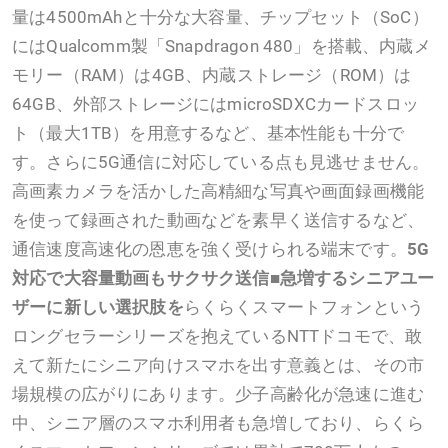
量は4500mAhと十分な大容量、チップセット（SoC）
にはQualcomm製「Snapdragon 480」を搭載、内蔵メ
モリー（RAM）は4GB、内蔵ストレージ（ROM）は
64GB、外部ストレージにはmicroSDXCカードスロッ
ト（最大1TB）を用意するなど、基本性能も十分で
す。さらに5G通信に対応している点も見逃せません。
高画素カメラを活かした高精細な写真や画面録画機能
を使って録画された動画などを素早く送信するなど、
通信速度高速化の恩恵を強く受けられる端末です。
5G
対応で大容量動画もサクサク送信
■急増するシニアユー
ザーに新しい選択肢を
らくらくスマートフォンという
ロングセラーシリーズを抱えているNTTドコモで、敢
えて新たにシニア向けスマホを出す意義とは、その市
場規模の広がりにあります。少子高齢化が急速に進む
中、シニア層のスマホ利用者も急増しており、らくら