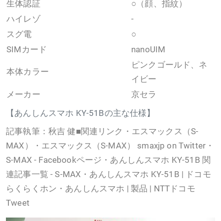
生体認証
○（顔、指紋）
ハイレゾ
-
スグ電
○
SIMカード
nanoUIM
ピンクゴールド、ネ
本体カラー
イビー
メーカー
京セラ
【あんしんスマホ KY-51Bの主な仕様】
記事執筆：秋吉 健■関連リンク・エスマックス（S-
MAX）・エスマックス（S-MAX） smaxjp on Twitter・
S-MAX - Facebookページ・あんしんスマホ KY-51B 関
連記事一覧 - S-MAX・あんしんスマホ KY-51B | ドコモ
らくらくホン・あんしんスマホ | 製品 | NTTドコモ
Tweet