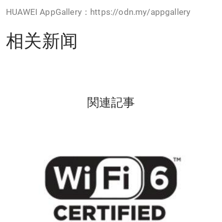
HUAWEI AppGallery：https://odn.my/appgallery
相关新闻
関連記事