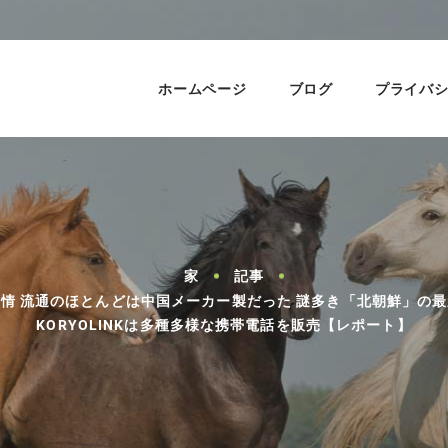
ホームページ
ブログ
プライバ
家
記事
情 流通のほとんどは中国メーカー製だった 謎多き「北朝鮮」の
KORYOLINKは多種多様な携帯電話を販売【レポート】