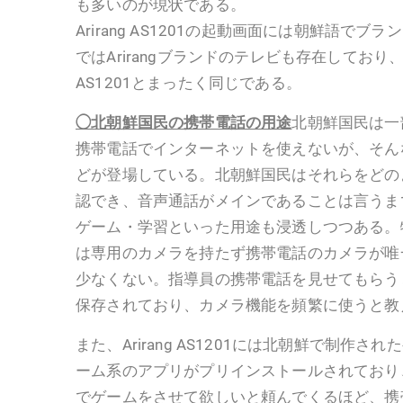
も多いのが現状である。
Arirang AS1201の起動画面には朝鮮語で
ではArirangブランドのテレビも存在しており、そ
AS1201とまったく同じである。
◯北朝鮮国民の携帯電話の用途
北朝鮮国民は一
携帯電話でインターネットを使えないが、そん
どが登場している。北朝鮮国民はそれらをどの
認でき、音声通話がメインであることは言うま
ゲーム・学習といった用途も浸透しつつある。
は専用のカメラを持たず携帯電話のカメラが唯
少なくない。指導員の携帯電話を見せてもらう
保存されており、カメラ機能を頻繁に使うと教
また、Arirang AS1201には北朝鮮で制作
ーム系のアプリがプリインストールされており、指導員
でゲームをさせて欲しいと頼んでくるほど、携