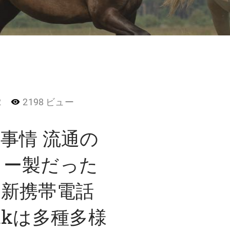
2
2198 ビュー
事情 流通の
カー製だった
最新携帯電話
inkは多種多様