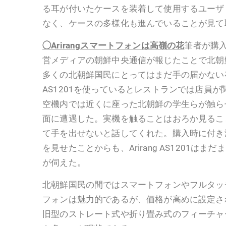
る耳が付いたケースを装着して使用するユーザ
なく、ケースの多様化も進んでいることが見て
◯Arirangスマートフォンは高嶺の花
筆者が購入し
営メディアの朝鮮中央通信が報じたことで北朝
多くの北朝鮮国民にとってはまだ手の届かない存在
AS1201を使っているとレストランでは店員
空機内では近くに座った北朝鮮の学生らが触ら
面に遭遇した。実機を触ることはおろか見るこ
て手を出せないと話してくれた。購入時に付き
を見せたことからも、Arirang AS1201は
が伺えた。
北朝鮮国民の間ではスマートフォンやフルタッ
フォンは魅力的であるが、価格が高めに設定さ
旧型のストレート式や折り畳み式のフィーチャ