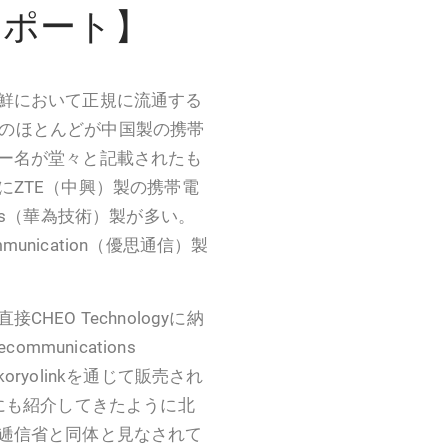
レポート】
鮮において正規に流通する
。そのほとんどが中国製の携帯
ー名が堂々と記載されたも
にZTE（中興）製の携帯電
gies（華為技術）製が多い。
munication（優思通信）製
EO Technologyに納
ommunications
koryolinkを通じて販売され
にも紹介してきたように北
逓信省と同体と見なされて