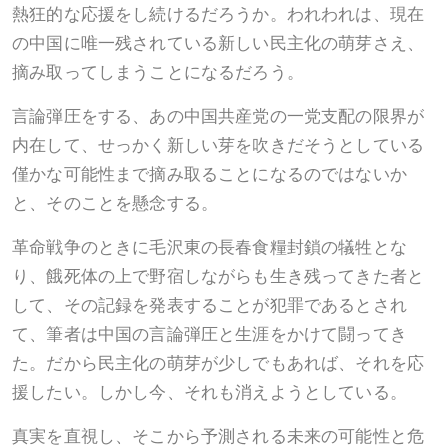
熱狂的な応援をし続けるだろうか。われわれは、現在
の中国に唯一残されている新しい民主化の萌芽さえ、
摘み取ってしまうことになるだろう。
言論弾圧をする、あの中国共産党の一党支配の限界が
内在して、せっかく新しい芽を吹きだそうとしている
僅かな可能性まで摘み取ることになるのではないか
と、そのことを懸念する。
革命戦争のときに毛沢東の長春食糧封鎖の犠牲とな
り、餓死体の上で野宿しながらも生き残ってきた者と
して、その記録を発表することが犯罪であるとされ
て、筆者は中国の言論弾圧と生涯をかけて闘ってき
た。だから民主化の萌芽が少しでもあれば、それを応
援したい。しかし今、それも消えようとしている。
真実を直視し、そこから予測される未来の可能性と危