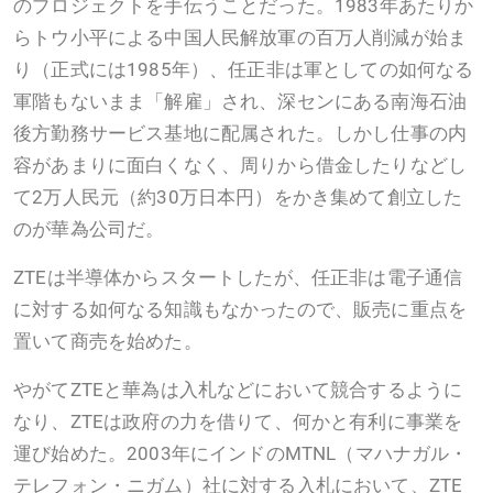
のプロジェクトを手伝うことだった。1983年あたりか
らトウ小平による中国人民解放軍の百万人削減が始ま
り（正式には1985年）、任正非は軍としての如何なる
軍階もないまま「解雇」され、深センにある南海石油
後方勤務サービス基地に配属された。しかし仕事の内
容があまりに面白くなく、周りから借金したりなどし
て2万人民元（約30万日本円）をかき集めて創立した
のが華為公司だ。
ZTEは半導体からスタートしたが、任正非は電子通信
に対する如何なる知識もなかったので、販売に重点を
置いて商売を始めた。
やがてZTEと華為は入札などにおいて競合するように
なり、ZTEは政府の力を借りて、何かと有利に事業を
運び始めた。2003年にインドのMTNL（マハナガル・
テレフォン・ニガム）社に対する入札において、ZTE