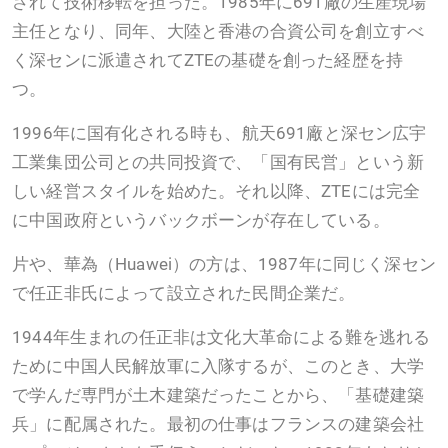
されて技術移転を担った。1985年に691廠の生産現場
主任となり、同年、大陸と香港の合資公司を創立すべ
く深センに派遣されてZTEの基礎を創った経歴を持
つ。
1996年に国有化される時も、航天691廠と深セン広宇
工業集団公司との共同投資で、「国有民営」という新
しい経営スタイルを始めた。それ以降、ZTEには完全
に中国政府というバックボーンが存在している。
片や、華為（Huawei）の方は、1987年に同じく深セン
で任正非氏によって設立された民間企業だ。
1944年生まれの任正非は文化大革命による難を逃れる
ために中国人民解放軍に入隊するが、このとき、大学
で学んだ専門が土木建築だったことから、「基礎建築
兵」に配属された。最初の仕事はフランスの建築会社