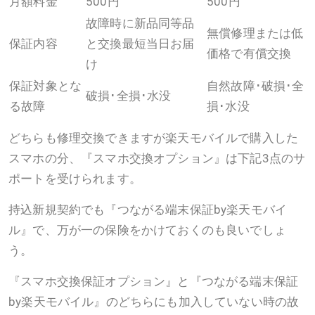
月額料金
500円
500円
故障時に新品同等品
無償修理または低
保証内容
と交換最短当日お届
価格で有償交換
け
保証対象とな
自然故障･破損･全
破損･全損･水没
る故障
損･水没
どちらも修理交換できますが楽天モバイルで購入した
スマホの分、『スマホ交換オプション』は下記3点のサ
ポートを受けられます。
持込新規契約でも『つながる端末保証by楽天モバイ
ル』で、万が一の保険をかけておくのも良いでしょ
う。
『スマホ交換保証オプション』と『つながる端末保証
by楽天モバイル』のどちらにも加入していない時の故