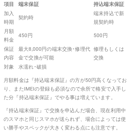
項目
端末保証
持込端末保証
加入
端末持込で新
契約時
時期
規契約時
月額
450円
500円
料金
保証
最大8,000円の端末交換･修理代
修理もしくは
内容
金で交換が可能
交換
対象
水濡れ･破損
月額料金は『持込端末保証』の方が50円高くなってお
り、またIMEIの登録も必須なので余所で格安で入手し
た分『持込端末保証』でやる事は増えています。
『持込端末保証』で交換を申込んだ場合、現在利用中
のスマホと同じスマホが送られず、場合によっては使
い勝手やスペックが大きく変わる点にも注意です。