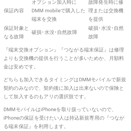
オプション加入時に
故障発生時に修
保証内容
DMM mobileで購入した
理または交換機
端末を交換
を提供
保証対象と
破損･水没･自然
破損･水没･自然故障
なる故障
故障
『端末交換オプション』『つながる端末保証』は修理
よりも交換機の提供を行うことが多いためか、月額料
金は安めです。
どちらも加入できるタイミングはDMMモバイルで新規
契約のみなので、契約後に加入は出来ないので保険と
して加入するのもアリの選択肢です。
DMMモバイルはiPhoneを取り扱っていないので、
iPhoneの保証を受けたい人は持込新規専用の『つなが
る端末保証』を利用します。