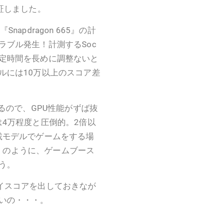
比較検証しました。
Snapdragon 665』の計
ブル発生！計測するSoc
定時間を長めに調整ないと
ルには10万以上のスコア差
になるので、GPU性能がずば抜
ア差は4万程度と圧倒的。2倍以
5搭載モデルでゲームをする場
020』のように、ゲームブース
う。
のハイスコアを出しておきなが
いの・・・。