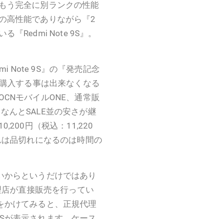
れはもう完全に別ランクの性能
の高性能でありながら『2
edmi Note 9S』。
 Note 9S』の『発売記念
激安で購入する事は出来なくなる
CNモバイルONE、通常販
）。なんとSALE並の安さが継
200円（税込：11,220
れは品切れになるのは時間の
に安いからというだけではあり
正規代理店が直接販売を行ってい
検索をかけてみると、正規代理
 9Sが表示されます。ケース