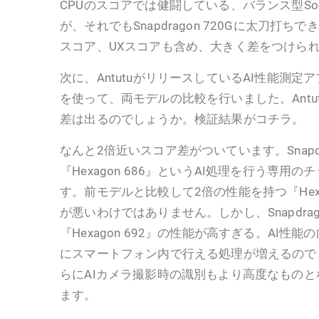
CPUのスコアでは健闘している、バランス型SocのSn
が、それでもSnapdragon 720Gに太刀打ち
スコア、UXスコアも含め、大きく差をつけら
次に、AntutuがリリースしているAI性能測定アプリ『
を使って、両モデルの比較を行いました。Antu
差は出るのでしょうか。検証結果がコチラ。
なんと2倍近いスコア差がついています。Snapdra
『Hexagon 686』というAI処理を行う専用
す。前モデルと比較して2倍の性能を持つ『Hexa
が悪いわけではありません。しかし、Snapdrag
『Hexagon 692』の性能が高すぎる。AI性
にスマートフォン内で行える処理が増えるので
らにAIカメラ撮影時の識別もより高度なもの
ます。