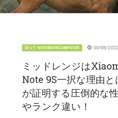
30/08/202
沿って NOTEBOOKCOMPUTER
ミッドレンジはXiaomi
Note 9S一択な理由
が証明する圧倒的な
やランク違い！