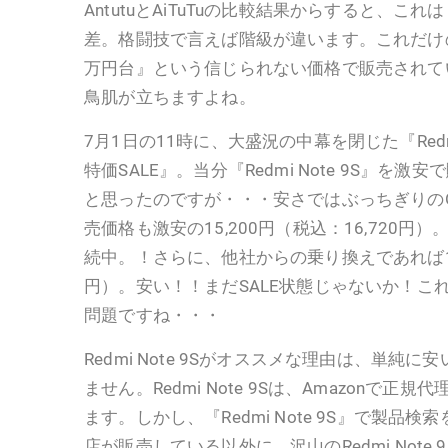
AntutuとAiTuTuの比較結果からすると、こ
差。格闘技で言えば階級が違います。これだけ
万円台』という信じられない価格で販売されている『R
鳥肌が立ちますよね。
7月1日の11時に、大盛況の中幕を閉じた『Redmi
特価SALE』。当分『Redmi Note 9S』を
と思ったのですが・・・安さではぶっちぎりのO
売価格も激安の15,200円（税込：16,720円
続中。！さらに、他社からの乗り換えであれば10,
円）。安い！！まだSALE状態じゃないか！こ
問題ですね・・・
Redmi Note 9Sがオススメな理由は、単純
ません。Redmi Note 9Sは、Amazonで
ます。しかし、『Redmi Note 9S』で製品
店が販売している以外に、沢山のRedmi Note