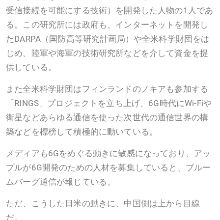
受信接続を可能にする技術）を開発した人物の1人であ
る。この研究所には政府も、インターネットを開発し
たDARPA（国防高等研究計画局）や全米科学財団をは
じめ、陸軍や海軍の技術研究所などを介して資金を提
供している。
また全米科学財団はフィンランドのノキアも参加する
「RINGS」プロジェクトを立ち上げ、6G時代にWi-Fiや
衛星などあらゆる通信を使った次世代の通信世界の構
築などを標榜して積極的に動いている。
メディアも6Gをめぐる動きに敏感になっており、アッ
プルが6G開発のための人材を募集していると、ブルー
ムバーグ通信が報じている。
ただ、こうした日米の動きに、中国側は上から目線
だ。