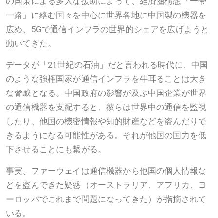
の国策による多大な援助によって、経済圏構想「一帯
一路」に絡む国々を中心に世界各地に中国製の機器を
広め、5Gで通信インフラの世界的シェアを広げようと
動いてきた。
データが「21世紀の石油」だと言われる時代に、中国
のような強権国家が通信インフラを牛耳ることは大き
な脅威となる。中国政府の影響が及ぶ中国企業が世界
の通信機器を支配すると、彼らは世界中の通信を監視
したり、他国の機密情報や知的財産などを盗んだりで
きるようになる可能性がある。それが他国の国力を低
下させることにも繋がる。
事実、ファーウェイは通信機器から他国の個人情報な
どを盗んできた疑惑（オーストラリア、アフリカ、ヨ
ーロッパでこれまで問題になってきた）が指摘されて
いる。