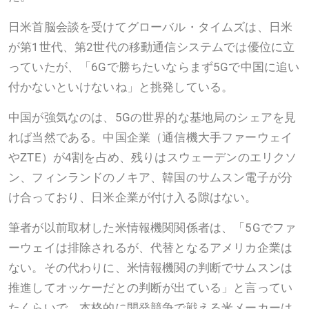
日米首脳会談を受けてグローバル・タイムズは、日米
が第1世代、第2世代の移動通信システムでは優位に立
っていたが、「6Gで勝ちたいならまず5Gで中国に追い
付かないといけないね」と挑発している。
中国が強気なのは、5Gの世界的な基地局のシェアを見
れば当然である。中国企業（通信機大手ファーウェイ
やZTE）が4割を占め、残りはスウェーデンのエリクソ
ン、フィンランドのノキア、韓国のサムスン電子が分
け合っており、日米企業が付け入る隙はない。
筆者が以前取材した米情報機関関係者は、「5Gでファ
ーウェイは排除されるが、代替となるアメリカ企業は
ない。その代わりに、米情報機関の判断でサムスンは
推進してオッケーだとの判断が出ている」と言ってい
たくらいで、本格的に開発競争で戦える米メーカーは