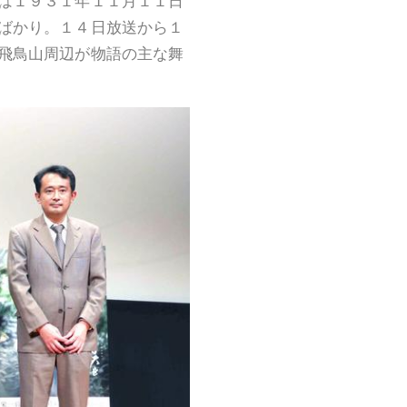
は１９３１年１１月１１日
ばかり。１４日放送から１
飛鳥山周辺が物語の主な舞