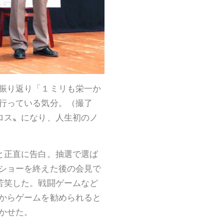
振り返り「１ミリも栄一か
行っている気分。（撮了
ロス〟になり、人生初のノ
と正直に告白。抽選で選ば
ショーを終えた後の会見で
苦笑した。戦闘ゲームなど
からゲームを勧められると
かせた。