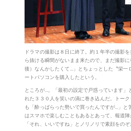
ドラマの撮影は８日に終了。約１年半の撮影を
ら抜ける瞬間がないまま来たので、まだ撮影に
後）なんかしたくて…」とちょっとした〝栄一
ートパソコンを購入したという。
ところが…。「最初の設定で戸惑っています」
れた３３０人を笑いの渦に巻き込んだ。トーク
も「酔っぱらった勢いで買ったんですが…」と
はスマホで楽しむこともあるとあって、報道陣
「それ、いいですね」とノリノリで素顔をのぞ