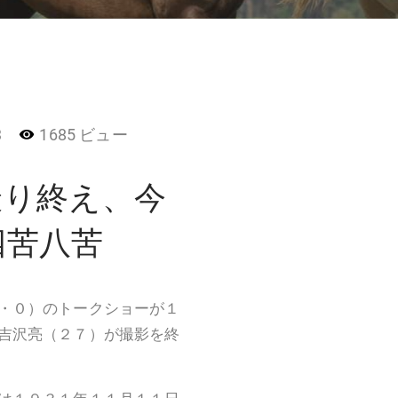
3
1685 ビュー
撮り終え、今
四苦八苦
・０）のトークショーが１
吉沢亮（２７）が撮影を終