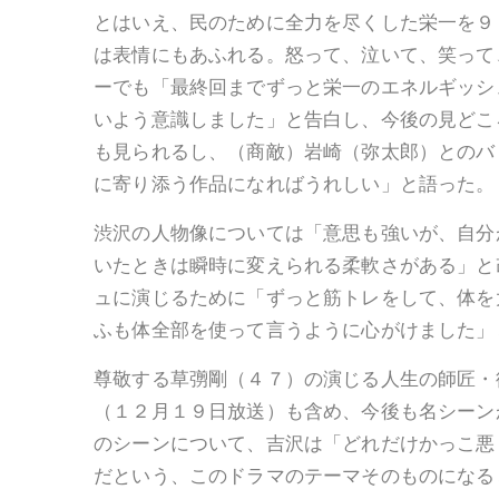
とはいえ、民のために全力を尽くした栄一を９
は表情にもあふれる。怒って、泣いて、笑って
ーでも「最終回までずっと栄一のエネルギッシ
いよう意識しました」と告白し、今後の見どこ
も見られるし、（商敵）岩崎（弥太郎）とのバ
に寄り添う作品になればうれしい」と語った。
渋沢の人物像については「意思も強いが、自分
いたときは瞬時に変えられる柔軟さがある」と
ュに演じるために「ずっと筋トレをして、体を
ふも体全部を使って言うように心がけました」
尊敬する草彅剛（４７）の演じる人生の師匠・
（１２月１９日放送）も含め、今後も名シーン
のシーンについて、吉沢は「どれだけかっこ悪
だという、このドラマのテーマそのものになる