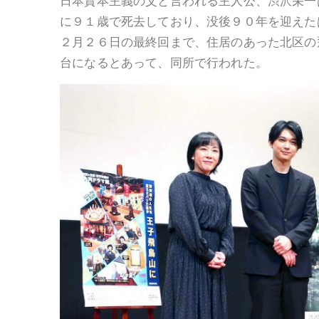
日本資本主義の父と言われる主人公、渋沢栄一
に９１歳で死去しており、没後９０年を迎えた
２月２６日の最終回まで、住居のあった北区の
台になるとあって、同所で行われた。