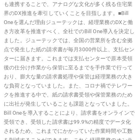
も連携することで、アナログな文化が多く残る住宅業
界のDX推進を牽引していくことを目指します。■Bill
Oneを選んだ理由ジューテックは、経理業務のDXと働
き方改革を推進すべく、全社でのBill One導入を決定し
ました。ジューテックでは、全国の営業所を含む全拠
点で発生した紙の請求書が毎月3000件以上、支払セン
ターに届きます。これまでは支払センターで原本受領
後の仕分け作業から保管に至るまでを手作業で行って
おり、膨大な量の請求書処理や保管は経理業務の大き
な負荷となっていました。また、コロナ禍でテレワー
クを推進する中で、紙の請求書受領や保管業務のため
に出社が発生していることも課題となっていました。
Bill Oneを導入することにより、請求書をオンラインで
受領でき、受領した請求書は99.9%の精度でデータ化
されるため、これまでにかかっていた作業時間や工数
を削減することができます。これら経理業務のオンラ