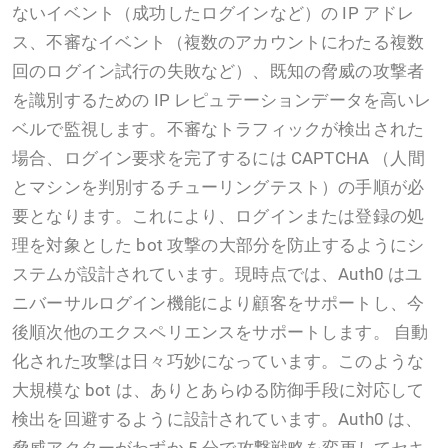
ないイベント（成功したログインなど）の IP アドレ
ス、不審なイベント（複数のアカウントにわたる複数
回のログイン試行の失敗など）、既知の脅威の攻撃者
を識別するための IP レピュテーションデータを高いレ
ベルで監視します。不審なトラフィックが検出された
場合、ログイン要求を完了するには CAPTCHA （人間
とマシンを判別するチューリングテスト）の手順が必
要となります。これにより、ログインまたは登録の処
理を対象とした bot 攻撃の大部分を防止するようにシ
ステムが設計されています。現時点では、Auth0 はユ
ニバーサルログイン機能により顧客をサポートし、今
後順次他のエクスペリエンスをサポートします。 自動
化された攻撃は日々巧妙になっています。このような
大規模な bot は、ありとあらゆる防御手段に対応して
検出を回避するように設計されています。Auth0 は、
脅威アクターがわずか 5 分で攻撃戦略を変更してセキ